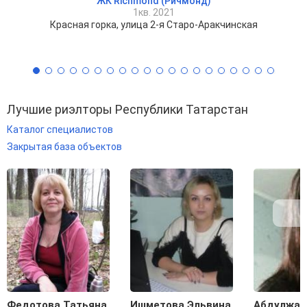
ЖК Richmond (Ричмонд)
1кв. 2021
Красная горка, улица 2-я Старо-Аракчинская
Лучшие риэлторы Республики Татарстан
Каталог специалистов
Закрытая база объектов
Федотова Татьяна
Ишметова Эльвина
Абдулжал