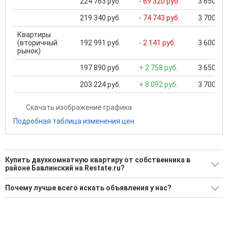
224 763 руб.
- 69 320 руб.
3 650 000
219 340 руб.
- 74 743 руб.
3 700 000
Квартиры
(вторичный
192 991 руб.
- 2 141 руб.
3 600 000
рынок)
197 890 руб.
+ 2 758 руб.
3 650 000
203 224 руб.
+ 8 092 руб.
3 700 000
Скачать изображение графика
Подробная таблица изменения цен
Купить двухкомнатную квартиру от собственника в
районе Бавлинский на Restate.ru?
Поможем Купить двухкомнатную квартиру от собственника
Почему лучше всего искать объявления у нас?
в районе Бавлинский?
Все объявления проверены и проходят строгую
Воспользуйтесь нашим поиском по новостройкам, для
модерацию
подбора подходящего вам варианта
Удобный поиск, есть подписка на новые объявления