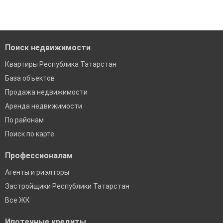
'Сохраните результаты поиска и возвращайтесь к нему,
когда это будет нужно'
Помогаем с подбором выгодных ипотечных программ в
банках в Республике Татарстан
Поиск недвижимости
Квартиры Республика Татарстан
База объектов
Продажа недвижимости
Аренда недвижимости
По районам
Поиск по карте
Профессионалам
Агенты и риэлторы
Застройщики Республики Татарстан
Все ЖК
Ипотечные кредиты