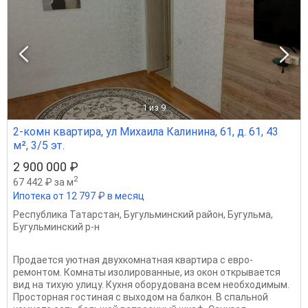
1
из 9
2-комн квартира, ул Михаила Калинина, 61, д. 61, 43
м², 3/5 эт.
2 900 000 ₽
2
67 442 ₽ за м
Ипотека от 12 797 ₽ в месяц
Республика Татарстан
,
Бугульминский район
,
Бугульма
,
Бугульминский р-н
Продается уютная двухкомнатная квартира с евро-
ремонтом. Комнаты изолированные, из окон открывается
вид на тихую улицу. Кухня оборудована всем необходимым.
Просторная гостиная с выходом на балкон. В спальной