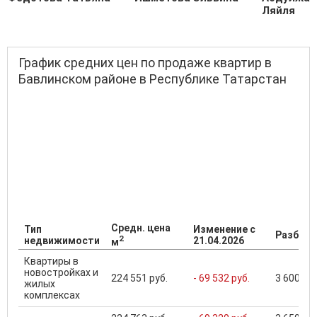
Ляйля
График средних цен по продаже квартир в
Бавлинском районе в Республике Татарстан
Средн. цена
Тип
Изменение с
Разброс
2
недвижимости
21.04.2026
м
Квартиры в
новостройках и
224 551 руб.
- 69 532 руб.
3 600 000
жилых
комплексах