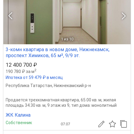
1
из 10
3-комн квартира в новом доме, Нижнекамск,
проспект Химиков, 65 м², 9/9 эт.
12 400 700 ₽
2
190 780 ₽ за м
Ипотека от 59 479 ₽ в месяц
Республика Татарстан
,
Нижнекамский р-н
Продается трехкомнатная квартира, 65.00 кв. м, жилая
площадь 34.30 кв. м, 9 этаж из 9, тип дома: монолитный
ЖК Калина
Собственник
07.07