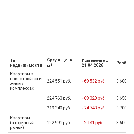
Средн. цена
Тип
Изменение с
Разброс
2
недвижимости
21.04.2026
м
Квартиры в
новостройках и
224 551 руб.
- 69 532 руб.
3 600 000
жилых
комплексах
224 763 руб.
- 69 320 руб.
3 650 000
219 340 руб.
- 74 743 руб.
3 700 000
Квартиры
(вторичный
192 991 руб.
- 2 141 руб.
3 600 000
рынок)