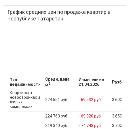
График средних цен по продаже квартир в
Республике Татарстан
Средн. цена
Тип
Изменение с
Разброс
2
недвижимости
21.04.2026
м
Квартиры в
новостройках и
224 551 руб.
- 69 532 руб.
3 600 000
жилых
комплексах
224 763 руб.
- 69 320 руб.
3 650 000
219 340 руб.
- 74 743 руб.
3 700 000