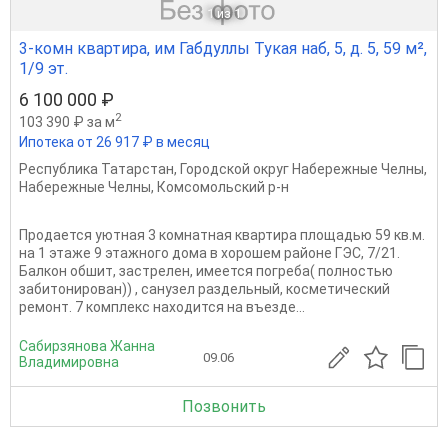
1
из 1
3-комн квартира, им Габдуллы Тукая наб, 5, д. 5, 59 м²,
1/9 эт.
6 100 000 ₽
2
103 390 ₽ за м
Ипотека от 26 917 ₽ в месяц
Республика Татарстан
,
Городской округ Набережные Челны
,
Набережные Челны
,
Комсомольский р-н
Продается уютная 3 комнатная квартира площадью 59 кв.м.
на 1 этаже 9 этажного дома в хорошем районе ГЭС, 7/21.
Балкон обшит, застрелен, имеется погреба( полностью
забитонирован)) , санузел раздельный, косметический
ремонт. 7 комплекс находится на въезде...
Сабирзянова Жанна
09.06
Владимировна
Позвонить