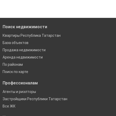
когда это будет нужно'
Удобный поиск, есть подписка на новые объявления
Помогаем с подбором выгодных ипотечных программ в
банках в Республике Татарстан
Поиск недвижимости
Квартиры Республика Татарстан
База объектов
Продажа недвижимости
Аренда недвижимости
По районам
Поиск по карте
Профессионалам
Агенты и риэлторы
Застройщики Республики Татарстан
Все ЖК