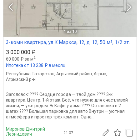
1
из 10
3-комн квартира, ул К.Маркса, 12, д. 12, 50 м², 1/2 эт.
3 000 000 ₽
2
60 000 ₽ за м
Ипотека от 13 238 ₽ в месяц
Республика Татарстан
,
Агрызский район
,
Агрыз
,
Агрызский р-н
Заголовок: ???? Сердце города — твой дом ???? 3-к.
квартира. Центр. 1-й этаж. Всё, что нужно для счастливой
жизни, — уже рядом: ☕ Кафе у дома ???? Остановка в 2
шагах ????️ Большая парковка для авто Внутри — уютная
атмосфера и простор трёх комнат. Одна...
Миронов Дмитрий
21.07
Леонидович