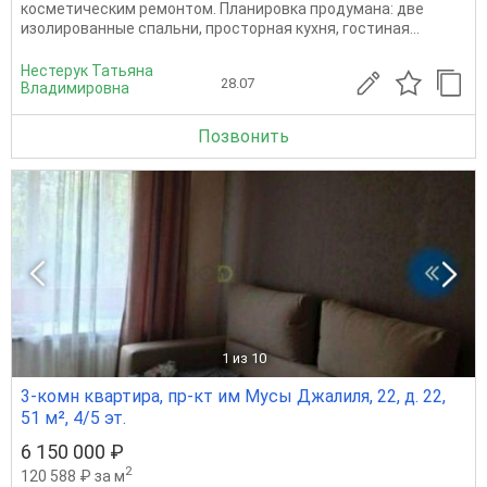
косметическим ремонтом. Планировка продумана: две
изолированные спальни, просторная кухня, гостиная...
Нестерук Татьяна
28.07
Владимировна
Позвонить
1
из 10
3-комн квартира, пр-кт им Мусы Джалиля, 22, д. 22,
51 м², 4/5 эт.
6 150 000 ₽
2
120 588 ₽ за м