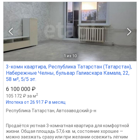
1
из 10
3-комн квартира, Республика Татарстан (Татарстан),
Набережные Челны, бульвар Галиаскара Камала, 22,
58 м², 5/5 эт.
6 100 000 ₽
2
105 172 ₽ за м
Ипотека от 26 917 ₽ в месяц
Республика Татарстан
,
Автозаводский р-н
Продаётся уютная 3-комнатная квартира для комфортной
жизни. Общая площадь 57,6 кв. м, состояние хорошее —
можно заезжать сразу или при желании освежить лёгким