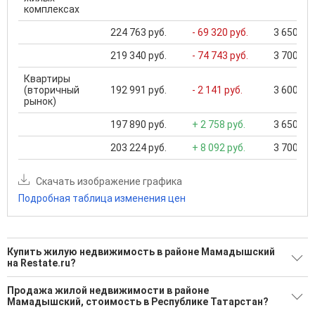
комплексах
224 763 руб.
- 69 320 руб.
3 650 000
219 340 руб.
- 74 743 руб.
3 700 000
Квартиры
(вторичный
192 991 руб.
- 2 141 руб.
3 600 000
рынок)
197 890 руб.
+ 2 758 руб.
3 650 000
203 224 руб.
+ 8 092 руб.
3 700 000
Скачать изображение графика
Подробная таблица изменения цен
Купить жилую недвижимость в районе Мамадышский
на Restate.ru?
Поможем Купить жилую недвижимость в районе
Продажа жилой недвижимости в районе
Мамадышский?
Мамадышский, стоимость в Республике Татарстан?