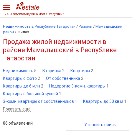
12 413 объектов недвижимости Республики Татарстан
Недвижимость в Республике Татарстан
/
Районы
/
Мамадышский
район
/
Жилая
Продажа жилой недвижимости в
районе Мамадышский в Республике
Татарстан
Недвижимость
5
Вторичка
2
Квартиры
2
Квартиры с фото
2
От собственника
2
Квартиры до 6 млн
2
Недорогие 3-комн. квартиры
1
Квартиры с большой кухней
1
3-комн. квартиры от собственников
1
Квартиры до 50 кв.м
1
Показать ещё
86
объявлений
Уточнить поиск