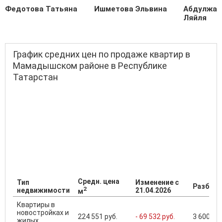
Федотова Татьяна
Ишметова Эльвина
Абдулжал
Ляйля
График средних цен по продаже квартир в
Мамадышском районе в Республике
Татарстан
Средн. цена
Тип
Изменение с
Разброс
2
недвижимости
21.04.2026
м
Квартиры в
новостройках и
224 551 руб.
- 69 532 руб.
3 600 000
жилых