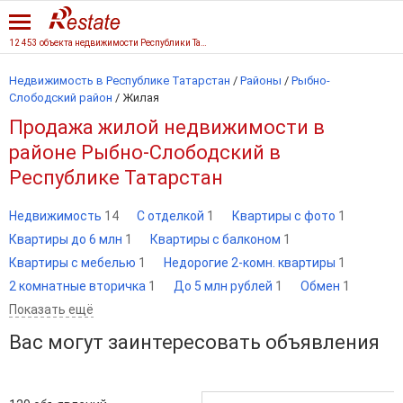
12 453 объекта недвижимости Республики Татарстан
Недвижимость в Республике Татарстан
/
Районы
/
Рыбно-
Слободский район
/
Жилая
Продажа жилой недвижимости в
районе Рыбно-Слободский в
Республике Татарстан
Недвижимость
14
С отделкой
1
Квартиры с фото
1
Квартиры до 6 млн
1
Квартиры с балконом
1
Квартиры с мебелью
1
Недорогие 2-комн. квартиры
1
2 комнатные вторичка
1
До 5 млн рублей
1
Обмен
1
Показать ещё
Вас могут заинтересовать объявления