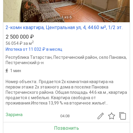
1
из 6
2-комн квартира, Центральная ул, 4, 44.60 м², 1/2 эт.
2 500 000 ₽
2
56 054 ₽ за м
Ипотека от 11 032 ₽ в месяц
Республика Татарстан
,
Пестречинский район
,
село Пановка
,
Пестречинский р-н
1 мин
Номер объекта:. Продается 2х комнатная квартира на
первом этаже 2х этажного дома в поселке Пановка
Пестречинского района. Общая площадь 44.6 кв.м , квартира
продается с мебелью. Квартира свободна от
проживания.Ипотека 13,99 % на вторичное жилье!...
Заррина
04.08
Позвонить