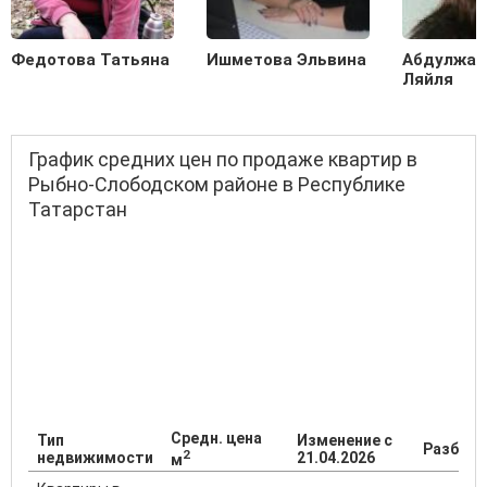
Федотова Татьяна
Ишметова Эльвина
Абдулжал
Ляйля
График средних цен по продаже квартир в
Рыбно-Слободском районе в Республике
Татарстан
Средн. цена
Тип
Изменение с
Разброс
2
недвижимости
21.04.2026
м