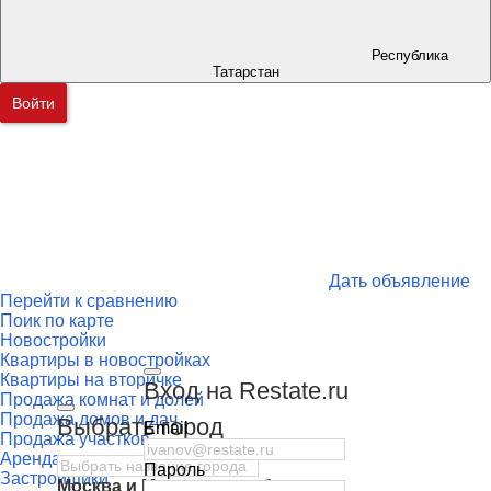
Республика
Татарстан
Войти
Дать объявление
Перейти к сравнению
Поик по карте
Новостройки
Квартиры в новостройках
Квартиры на вторичке
Вход на Restate.ru
Продажа комнат и долей
Продажа домов и дач
Выбрать город
Email
Продажа участков
Аренда квартир
Пароль
Застройщики
Москва
и
Московская область