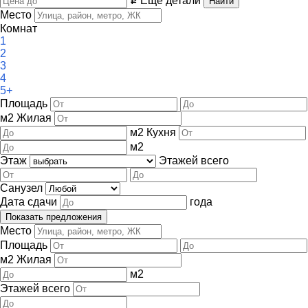
Ещё детали
i
Место
Комнат
1
2
3
4
5+
Площадь
м
2
Жилая
м
2
Кухня
м
2
Этаж
Этажей всего
Санузел
Дата сдачи
года
Место
Площадь
м
2
Жилая
м
2
Этажей всего