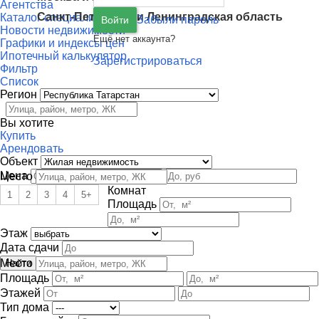
Агентства
Санкт-Петербург
и
Ленинградская область
Каталог специалистов
Забыли пароль
Войти
Новости недвижимости
Ещё нет аккаунта?
Графики и индексы цен
Ипотечный калькулятор
Зарегистрироваться
Фильтр
Список
Регион
Вы хотите
Купить
Арендовать
Объект
Цена
Место
Комнат
1
2
3
4
5+
Площадь
Этаж
Дата сдачи
Место
Площадь
Этажей
Тип дома