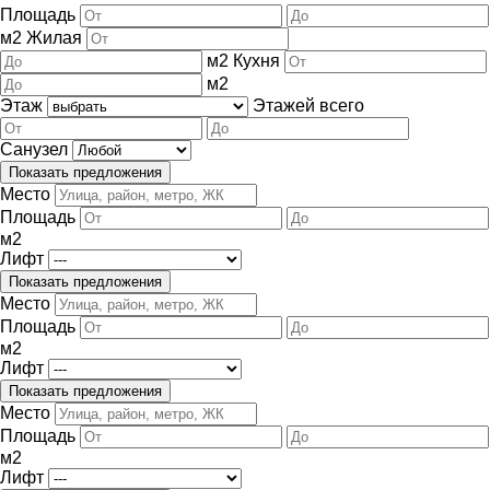
Площадь
м
2
Жилая
м
2
Кухня
м
2
Этаж
Этажей всего
Санузел
Место
Площадь
м
2
Лифт
Место
Площадь
м
2
Лифт
Место
Площадь
м
2
Лифт