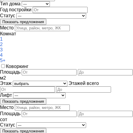
Тип дома
Год постройки
Статус
Место
Комнат
1
2
3
4
5+
Коворкинг
Площадь
м
2
Этаж
Этажей всего
Лифт
Место
Площадь
сот
Статус