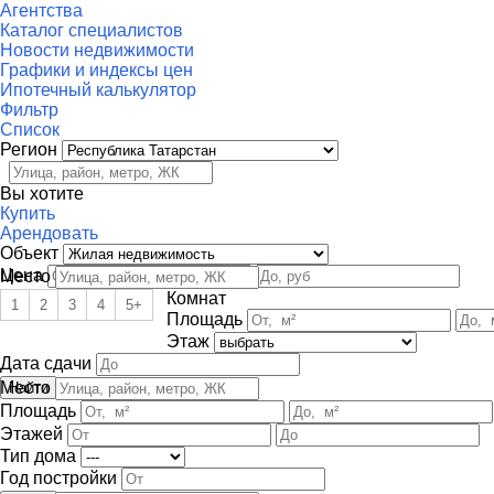
Агентства
Каталог специалистов
Новости недвижимости
Графики и индексы цен
Ипотечный калькулятор
Фильтр
Список
Регион
Вы хотите
Купить
Арендовать
Объект
Цена
Место
Комнат
1
2
3
4
5+
Площадь
Этаж
Дата сдачи
Место
Площадь
Этажей
Тип дома
Год постройки