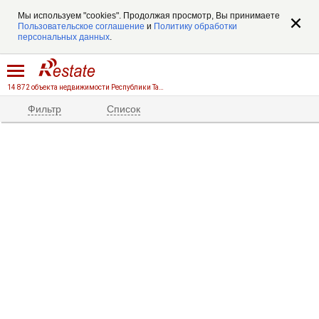
Мы используем "cookies". Продолжая просмотр, Вы принимаете
Пользовательское соглашение
и
Политику обработки
персональных данных
.
14 872 объекта недвижимости Республики Татарстан
Фильтр
Список
Регион
Вы хотите
Купить
Арендовать
Объект
Цена
Комнат
1
2
3
4
5+