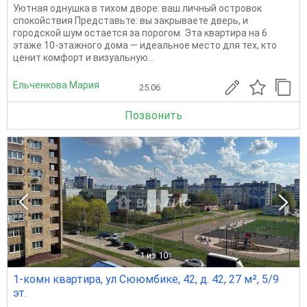
Уютная однушка в тихом дворе: ваш личный островок
спокойствия Представьте: вы закрываете дверь, и
городской шум остается за порогом. Эта квартира на 6
этаже 10-этажного дома — идеальное место для тех, кто
ценит комфорт и визуальную...
Ельченкова Мария
25.06
Позвонить
1
из 10
1-комн квартира, ул Сююмбике, 42, д. 42, 27 м², 5/9
эт.