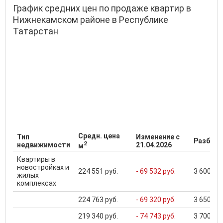
График средних цен по продаже квартир в
Нижнекамском районе в Республике
Татарстан
Средн. цена
Тип
Изменение с
Разброс
2
недвижимости
21.04.2026
м
Квартиры в
новостройках и
224 551 руб.
- 69 532 руб.
3 600 000
жилых
комплексах
224 763 руб.
- 69 320 руб.
3 650 000
219 340 руб.
- 74 743 руб.
3 700 000