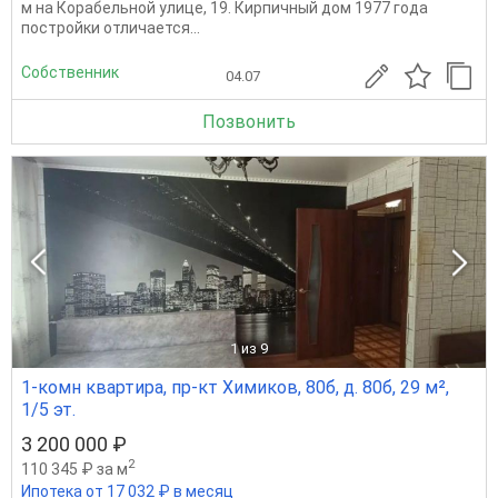
м на Корабельной улице, 19. Кирпичный дом 1977 года
постройки отличается...
Собственник
04.07
Позвонить
1
из 9
1-комн квартира, пр-кт Химиков, 80б, д. 80б, 29 м²,
1/5 эт.
3 200 000 ₽
2
110 345 ₽ за м
Ипотека от 17 032 ₽ в месяц