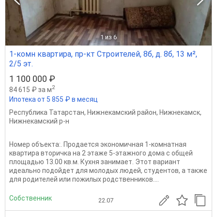
1
из 6
1-комн квартира, пр-кт Строителей, 8б, д. 8б, 13 м²,
2/5 эт.
1 100 000 ₽
2
84 615 ₽ за м
Ипотека от 5 855 ₽ в месяц
Республика Татарстан
,
Нижнекамский район
,
Нижнекамск
,
Нижнекамский р-н
Номер объекта:. Продается экономичная 1-комнатная
квартира вторичка на 2 этаже 5-этажного дома с общей
площадью 13.00 кв.м. Кухня занимает. Этот вариант
идеально подойдет для молодых людей, студентов, а также
для родителей или пожилых родственников....
Собственник
22.07