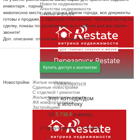
Новости недвижимости
инвентаря , парник.
Агентства недвижимости
живописное место, для отдыха вблизи города, все документы
Отзывы и форум
готовы к продаже, 1 взрослый собственник , быстрый выход на
сделку, показы по договоренности в удобное для вас время.
звоните!
Доп. описание: отопление: электрическое.
Архивное
Купить доступ к контактам
Новостройки
Жилые комплексы
Пожаловаться
Сданные новостройки
С отделкой / ремонтом
Жилые комплексы эконом
Этот коттедж/дом
ЖК комфорт класса
в ипотеку
Застройщики
От
5 736 ₽
в месяц
27 предложений от 11 банков