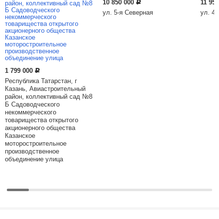
10 850 000
11 95
Р
ул. 5-я Северная
ул. 4
1 799 000
Р
Республика Татарстан, г
Казань, Авиастроительный
район, коллективный сад №8
Б Садоводческого
некоммерческого
товарищества открытого
акционерного общества
Казанское
моторостроительное
производственное
объединение улица