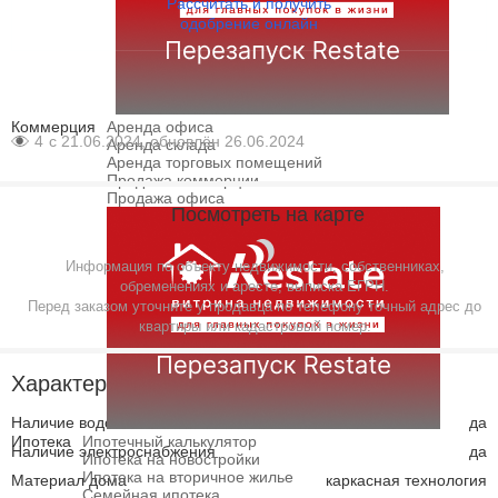
Рассчитать и получить
одобрение онлайн
Коммерция
Аренда офиса
4
с 21.06.2024, обновлён 26.06.2024
Аренда склада
Аренда торговых помещений
Продажа коммерции
Продажа офиса
Посмотреть на карте
Информация по объекту недвижимости, собственниках,
обременениях и аресте, выписка ЕГРН.
Перед заказом уточните у продавца по телефону точный адрес до
квартиры или кадастровый номер.
Характеристики
Наличие водоснабжения
да
Ипотека
Ипотечный калькулятор
Наличие электроснабжения
да
Ипотека на новостройки
Ипотека на вторичное жилье
Материал дома
каркасная технология
Семейная ипотека