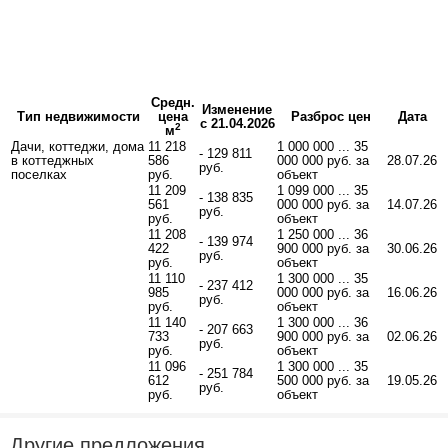
Средн.
Изменение
Тип недвижимости
цена
Разброс цен
Дата
с 21.04.2026
2
м
Дачи, коттеджи, дома
11 218
1 000 000 ... 35
- 129 811
в коттеджных
586
000 000 руб. за
28.07.26
руб.
поселках
руб.
объект
11 209
1 099 000 ... 35
- 138 835
561
000 000 руб. за
14.07.26
руб.
руб.
объект
11 208
1 250 000 ... 36
- 139 974
422
900 000 руб. за
30.06.26
руб.
руб.
объект
11 110
1 300 000 ... 35
- 237 412
985
000 000 руб. за
16.06.26
руб.
руб.
объект
11 140
1 300 000 ... 36
- 207 663
733
900 000 руб. за
02.06.26
руб.
руб.
объект
11 096
1 300 000 ... 35
- 251 784
612
500 000 руб. за
19.05.26
руб.
руб.
объект
Другие предложения