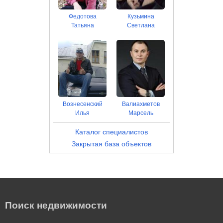
Федотова
Кузьмина
Татьяна
Светлана
Вознесенский
Валиахметов
Илья
Марсель
Каталог специалистов
Закрытая база объектов
Поиск недвижимости