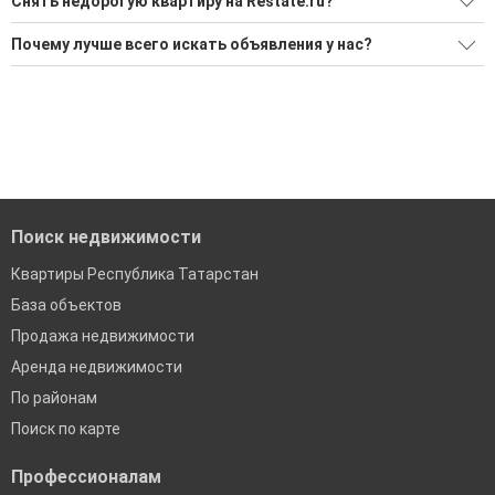
Снять недорогую квартиру на Restate.ru?
Ищите, как Снять недорогую квартиру?
Почему лучше всего искать объявления у нас?
Воспользуйтесь нашим поиском по новостройкам, для
Все объявления проверены и проходят строгую
подбора подходящего вам варианта
модерацию
'Сохраните результаты поиска и возвращайтесь к нему,
Удобный поиск, есть подписка на новые объявления
когда это будет нужно'
Помогаем с подбором выгодных ипотечных программ в
банках в Лащах
Поиск недвижимости
Квартиры Республика Татарстан
База объектов
Продажа недвижимости
Аренда недвижимости
По районам
Поиск по карте
Профессионалам