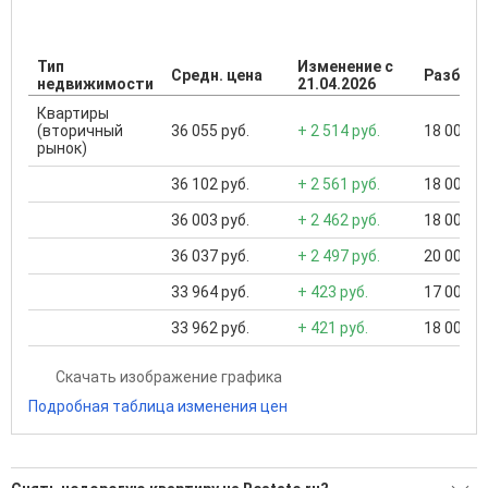
Тип
Изменение с
Средн. цена
Разброс
недвижимости
21.04.2026
Квартиры
(вторичный
36 055 руб.
+ 2 514 руб.
18 000 ..
рынок)
36 102 руб.
+ 2 561 руб.
18 000 ..
36 003 руб.
+ 2 462 руб.
18 000 ..
36 037 руб.
+ 2 497 руб.
20 000 ..
33 964 руб.
+ 423 руб.
17 000 ..
33 962 руб.
+ 421 руб.
18 000 ..
Скачать изображение графика
Подробная таблица изменения цен