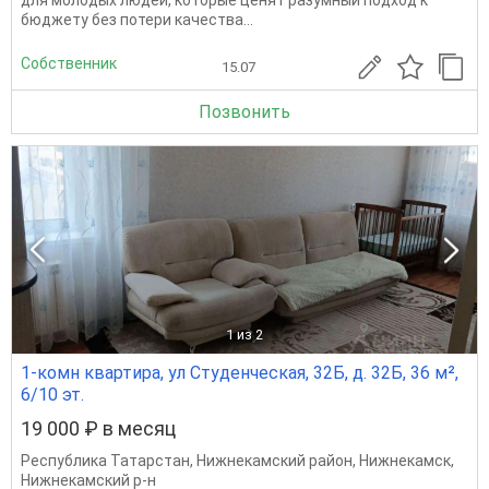
для молодых людей, которые ценят разумный подход к
бюджету без потери качества...
Собственник
15.07
Позвонить
1
из 2
1-комн квартира, ул Студенческая, 32Б, д. 32Б, 36 м²,
6/10 эт.
19 000 ₽ в месяц
Республика Татарстан
,
Нижнекамский район
,
Нижнекамск
,
Нижнекамский р-н