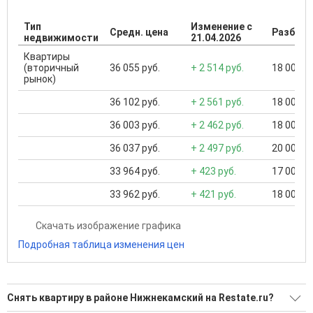
Тип
Изменение с
Средн. цена
Разброс
недвижимости
21.04.2026
Квартиры
(вторичный
36 055 руб.
+ 2 514 руб.
18 000 ..
рынок)
36 102 руб.
+ 2 561 руб.
18 000 ..
36 003 руб.
+ 2 462 руб.
18 000 ..
36 037 руб.
+ 2 497 руб.
20 000 ..
33 964 руб.
+ 423 руб.
17 000 ..
33 962 руб.
+ 421 руб.
18 000 ..
Скачать изображение графика
Подробная таблица изменения цен
Снять квартиру в районе Нижнекамский на Restate.ru?