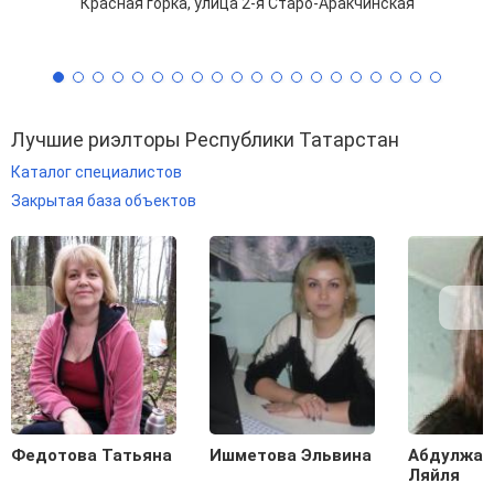
Красная горка, улица 2-я Старо-Аракчинская
Лучшие риэлторы Республики Татарстан
Каталог специалистов
Закрытая база объектов
Федотова Татьяна
Ишметова Эльвина
Абдулжал
Ляйля