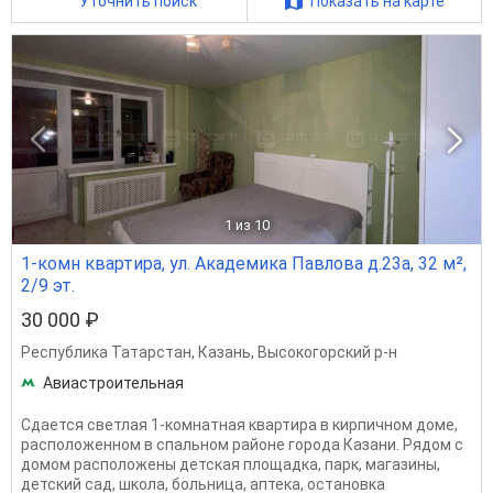
Уточнить поиск
Показать на карте
1
из 10
1-комн квартира, ул. Академика Павлова д.23а, 32 м²,
2/9 эт.
30 000 ₽
Республика Татарстан
,
Казань
,
Высокогорский р-н
Авиастроительная
Сдается светлая 1-комнатная квартира в кирпичном доме,
расположенном в спальном районе города Казани. Рядом с
домом расположены детская площадка, парк, магазины,
детский сад, школа, больница, аптека, остановка