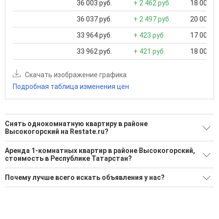
36 003 руб.
+ 2 462 руб.
18 000 ..
36 037 руб.
+ 2 497 руб.
20 000 ..
33 964 руб.
+ 423 руб.
17 000 ..
33 962 руб.
+ 421 руб.
18 000 ..
Скачать изображение графика
Подробная таблица изменения цен
Снять однокомнатную квартиру в районе
Высокогорский на Restate.ru?
Поможем Снять однокомнатную квартиру в районе
Аренда 1-комнатных квартир в районе Высокогорский,
Высокогорский?
стоимость в Республике Татарстан?
14 актуальных и проверенных объявлений
Минимальная цена: 15 000 Р. Максимальная цена: 30 000 Р;
Почему лучше всего искать объявления у нас?
Средняя: 22 281 Р
Воспользуйтесь нашим поиском по новостройкам, для
подбора подходящего вам варианта
Все объявления проверены и проходят строгую
Средняя цена за м2: 872 Р
модерацию
'Сохраните результаты поиска и возвращайтесь к нему,
когда это будет нужно'
Удобный поиск, есть подписка на новые объявления