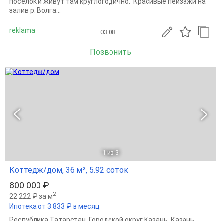
поселок и живут там круглогодично. Красивые пейзажи на
залив р. Волга...
reklama
03.08
Позвонить
1
из 3
Коттедж/дом, 36 м², 5.92 соток
800 000 ₽
2
22 222 ₽ за м
Ипотека от 3 833 ₽ в месяц
Республика Татарстан
,
Городской округ Казань
,
Казань
,