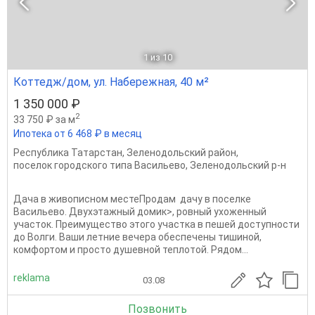
1
из 10
Коттедж/дом, ул. Набережная, 40 м²
1 350 000 ₽
2
33 750 ₽ за м
Ипотека от 6 468 ₽ в месяц
Республика Татарстан
,
Зеленодольский район
,
поселок городского типа Васильево
,
Зеленодольский р-н
Дача в живописном местеПродам дачу в поселке
Васильево. Двухэтажный домик>, ровный ухоженный
участок. Преимущество этого участка в пешей доступности
до Волги. Ваши летние вечера обеспечены тишиной,
комфортом и просто душевной теплотой. Рядом...
reklama
03.08
Позвонить