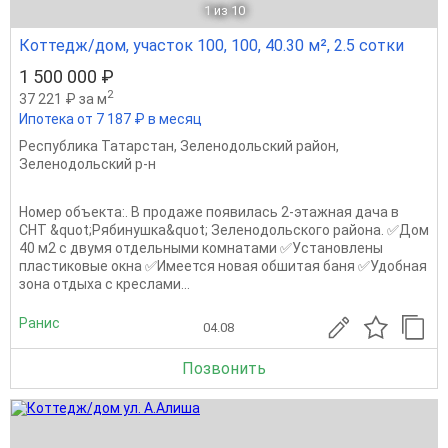
1
из 10
Коттедж/дом, участок 100, 100, 40.30 м², 2.5 сотки
1 500 000 ₽
2
37 221 ₽ за м
Ипотека от 7 187 ₽ в месяц
Республика Татарстан
,
Зеленодольский район
,
Зеленодольский р-н
Номер объекта:. В продаже появилась 2-этажная дача в
СHТ &quot;Pябинушка&quot; Зеленодольского района. ✅Дом
40 м2 с двумя отдельными комнатами ✅Установлены
пластиковые окна ✅Имеется новая обшитая баня ✅Удобная
зона отдыха с креслами...
Ранис
04.08
Позвонить