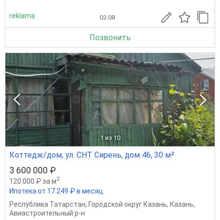
reklama
03.08
Позвонить
1
из 10
Коттедж/дом, ул. СНТ Сирень, дом 46, 30 м²
3 600 000 ₽
2
120 000 ₽ за м
Ипотека от 17 249 ₽ в месяц
Республика Татарстан
,
Городской округ Казань
,
Казань
,
Авиастроительный р-н