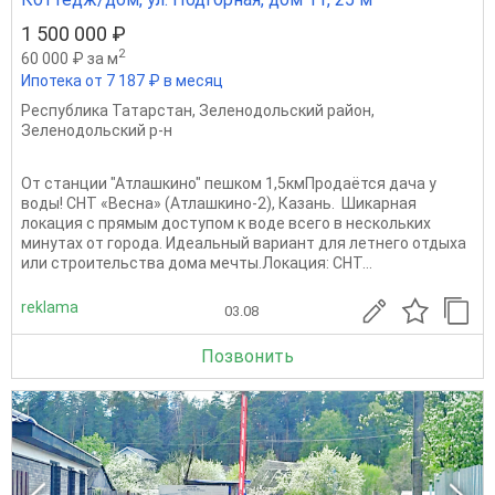
1 500 000 ₽
2
60 000 ₽ за м
Ипотека от 7 187 ₽ в месяц
Республика Татарстан
,
Зеленодольский район
,
Зеленодольский р-н
От станции "Атлашкино" пешком 1,5кмПродаётся дача у
воды! СНТ «Весна» (Атлашкино-2), Казань. Шикарная
локация с прямым доступом к воде всего в нескольких
минутах от города. Идеальный вариант для летнего отдыха
или строительства дома мечты.​​Локация: СНТ...
reklama
03.08
Позвонить