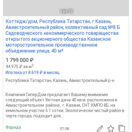
1
из 10
Коттедж/дом, Республика Татарстан, г Казань,
Авиастроительный район, коллективный сад №8 Б
Садоводческого некоммерческого товарищества
открытого акционерного общества Казанское
моторостроительное производственное
объединение улица, 40 м²
1 799 000 ₽
2
44 975 ₽ за м
Ипотека от 8 619 ₽ в месяц
Республика Татарстан
,
Казань
,
Авиастроительный р-н
Компания ГиперДом предлагает Вашему вниманию
следующий объект:Уютная дача 40 кв.м. расположена в
Авиастроительном районе, г. Казани, СНТ КМПО 8Б, на
земельном участке 5.1 сотки. Экологически чистый район в
черте города, подходит для...
Фарида
07.08