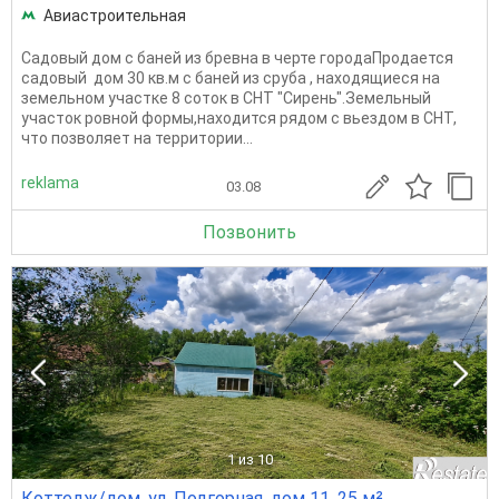
Авиастроительная
Садовый дом с баней из бревна в черте городаПродается
садовый дом 30 кв.м с баней из сруба , находящиеся на
земельном участке 8 соток в СНТ "Сирень".Земельный
участок ровной формы,находится рядом с вьездом в СНТ,
что позволяет на территории...
reklama
03.08
Позвонить
1
из 10
Коттедж/дом, ул. Подгорная, дом 11, 25 м²