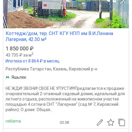
1
из 10
Коттедж/дом, тер. СНТ КГУ НПП им В.И.Ленина
Лагерная, 42.30 м²
1 850 000 ₽
2
43 735 ₽ за м
Ипотека от 8 864 ₽ в месяц
Республика Татарстан
,
Казань
,
Кировский р-н
Яшьлек
НЕ ЖДИ! ЗВОНИ! СВОЕ НЕ УПУСТИ!!!Предлагается к продаже
очаровательный 2-этажный садовый домик, идеальный для
летнего отдыха, расположенный на живописном участке
площадью 4 сотки в СНТ "Лагерная" (сад № 7, Кировский
район). О доме: Общая...
reklama
03.08