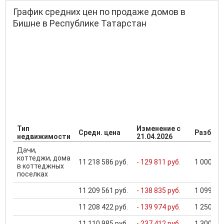
График средних цен по продаже домов в
Бишне в Республике Татарстан
Тип
Изменение с
Средн. цена
Разброс
недвижимости
21.04.2026
Дачи,
коттеджи, дома
11 218 586 руб.
- 129 811 руб.
1 000 000
в коттеджных
поселках
11 209 561 руб.
- 138 835 руб.
1 099 000
11 208 422 руб.
- 139 974 руб.
1 250 000
11 110 985 руб.
- 237 412 руб.
1 300 000