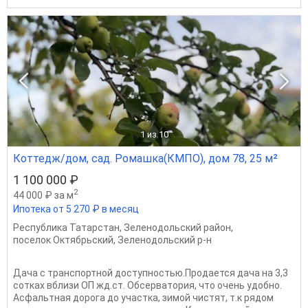
1
из 10
Коттедж/дом, сад. Ромашка(КМПО), дом 78, 25 м²
1 100 000 ₽
2
44 000 ₽ за м
Ипотека от 5 270 ₽ в месяц
Республика Татарстан
,
Зеленодольский район
,
поселок Октябрьский
,
Зеленодольский р-н
Дача с транспортной доступностью.Продается дача на 3,3
сотках вблизи ОП жд.ст. Обсерватория, что очень удобно.
Асфальтная дорога до участка, зимой чистят, т.к рядом