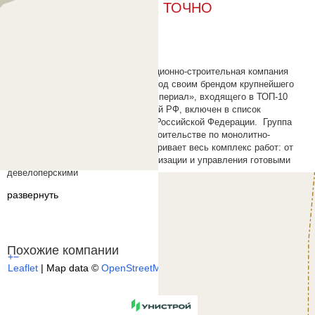
Описание компании ГК ТОЧНО
перейти
Официальный сайт
показать
Телефон
ГК ТОЧНО – лидирующая инвестиционно-строительная компания
Юга России, которая объединила под своим брендом крупнейшего
застройщика ООО СЗ «ЮгСтройИмпериал», входящего в ТОП-10
крупнейших строительных компаний РФ, включен в список
системообразующих предприятий Российской Федерации. Группа
компаний специализируется на строительстве по монолитно-
кирпичной технологии и предусматривает весь комплекс работ: от
создания идеи проекта до его реализации и управления готовыми
девелоперскими
развернуть
Похожие компании
+
−
Leaflet
| Map data ©
OpenStreetMap
contributors,
CC-BY-SA