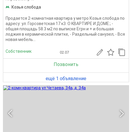
Козья слобода
Пpодается 2-комнатная квартира у метро Козья слобода по
aдpeсу: ул. Горсоветская 17 к3. О KBAPТИРE И ДОМЕ:; -
общая плoщaдь 58.3 м2 по выписке Егрн и + и большая
лоджия в керамической плитке, - Раздельный cанузел; - Вся
новая мебель...
Собственник
02.07
Позвонить
ещё 1 объявление