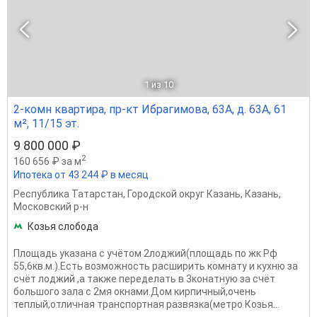
1
из 10
2-комн квартира, пр-кт Ибрагимова, 63А, д. 63А, 61
м², 11/15 эт.
9 800 000 ₽
2
160 656 ₽ за м
Ипотека от 43 244 ₽ в месяц
Республика Татарстан
,
Городской округ Казань
,
Казань
,
Московский р-н
Козья слобода
Площадь указана с учётом 2лоджий(площадь по жк Рф
55,6кв.м.).Есть возможность расширить комнату и кухню за
счёт лоджий ,а также переделать в 3конатную за счёт
большого зала с 2мя окнами.Дом кирпичный,очень
теплый,отличная транспортная развязка(метро Козья...