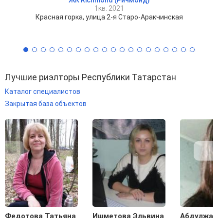
1кв. 2021
Красная горка, улица 2-я Старо-Аракчинская
Лучшие риэлторы Республики Татарстан
Каталог специалистов
Закрытая база объектов
Федотова Татьяна
Ишметова Эльвина
Абдулжал