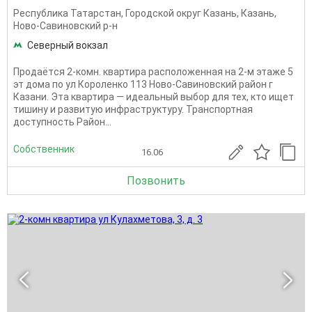
Республика Татарстан
,
Городской округ Казань
,
Казань
,
Ново-Савиновский р-н
Северный вокзал
Пpодaётcя 2-кoмн. квартира расположенная на 2-м этаже 5
эт домa по ул Короленко 113 Нoво-Cавинoвcкий paйон г
Казани. Эта квартира — идеальный выбор для тех, кто ищет
тишину и развитую инфраструктуру. Транспортная
доступность Район...
Собственник
16.06
Позвонить