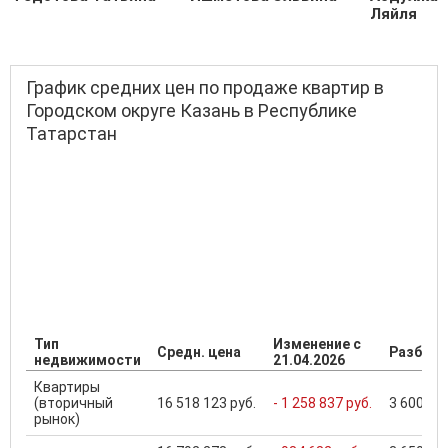
Ляйля
График средних цен по продаже квартир в
Городском округе Казань в Республике
Татарстан
Тип
Изменение с
Средн. цена
Разброс
недвижимости
21.04.2026
Квартиры
(вторичный
16 518 123 руб.
- 1 258 837 руб.
3 600 000
рынок)