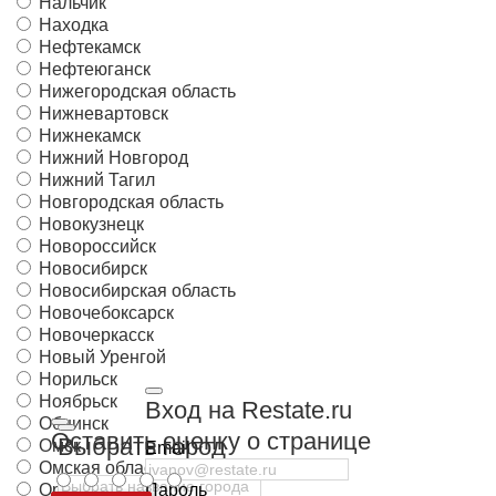
Нальчик
Находка
Нефтекамск
Нефтеюганск
Нижегородская область
Нижневартовск
Нижнекамск
Нижний Новгород
Нижний Тагил
Новгородская область
Новокузнецк
Новороссийск
Новосибирск
Новосибирская область
Новочебоксарск
Новочеркасск
Новый Уренгой
Норильск
Ноябрьск
Вход на Restate.ru
Обнинск
Оставить оценку о странице
Выбрать город
Омск
Email
Омская область
Орёл
Пароль