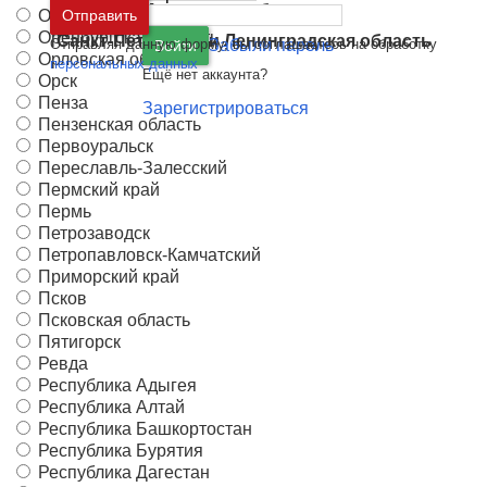
Москва
и
Московская область
Оренбург
Отправить
Оренбургская область
Санкт-Петербург
и
Ленинградская область
Отправляя данную форму, вы соглашаетесь на обработку
Забыли пароль
Войти
Орловская область
персональных данных
Ещё нет аккаунта?
Орск
Пенза
Зарегистрироваться
Пензенская область
Первоуральск
Переславль-Залесский
Пермский край
Пермь
Петрозаводск
Петропавловск-Камчатский
Приморский край
Псков
Псковская область
Пятигорск
Ревда
Республика Адыгея
Республика Алтай
Республика Башкортостан
Республика Бурятия
Республика Дагестан