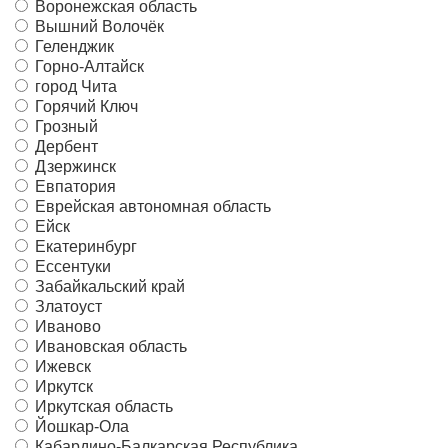
Воронежская область
Вышний Волочёк
Геленджик
Горно-Алтайск
город Чита
Горячий Ключ
Грозный
Дербент
Дзержинск
Евпатория
Еврейская автономная область
Ейск
Екатеринбург
Ессентуки
Забайкальский край
Златоуст
Иваново
Ивановская область
Ижевск
Иркутск
Иркутская область
Йошкар-Ола
Кабардино-Балкарская Республика