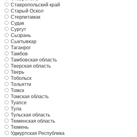
Ставропольский край
Старый Оскол
Стерлитамак
Судак
Сургут
Сызрань
Сыктывкар
Таганрог
Тамбов
Тамбовская область
Тверская область
Тверь
Тобольск
Тольятти
Томск
Томская область
Туапсе
Тула
Тульская область
Тюменская область
Тюмень
Удмуртская Республика