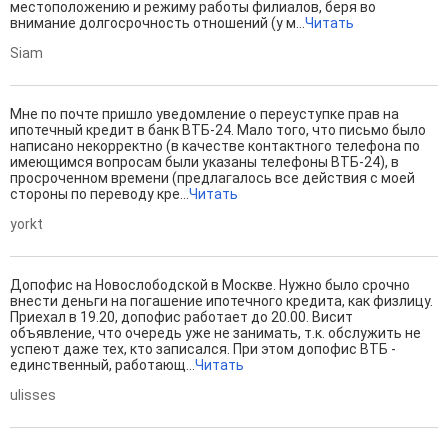
местоположению и режиму работы филиалов, беря во
внимание долгосрочность отношений (у м...
Читать
Siam
Мне по почте пришло уведомление о переуступке прав на
ипотечный кредит в банк ВТБ-24. Мало того, что письмо было
написано некорректно (в качестве контактного телефона по
имеющимся вопросам были указаны телефоны ВТБ-24), в
просроченном времени (предлагалось все действия с моей
стороны по переводу кре...
Читать
yorkt
Допофис на Новослободской в Москве. Нужно было срочно
внести деньги на погашение ипотечного кредита, как физлицу.
Приехал в 19.20, допофис работает до 20.00. Висит
объявление, что очередь уже не занимать, т.к. обслужить не
успеют даже тех, кто записался. При этом допофис ВТБ -
единственный, работающ...
Читать
ulisses