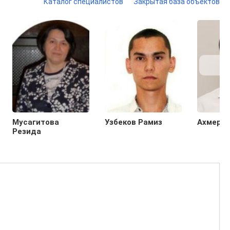
Каталог специалистов
Закрытая база объектов
Мусагитова
Узбеков Рамиз
Ахмеров
Резида