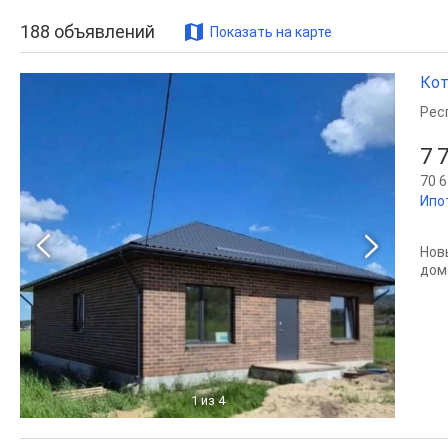
188
объявлений
Показать на карте
Кот
Рес
7 
70 6
Ипо
Нов
дом
1
из 4