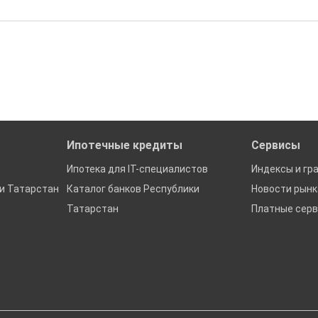
бора подходящего вам варианта
ю
да это будет нужно'
ках в Республике Татарстан
Ипотечные кредиты
Сервисы
Ипотека для IT-специалистов
Индексы и гр
и Татарстан
Каталог банков Республики
Новости рын
Татарстан
Платные сер