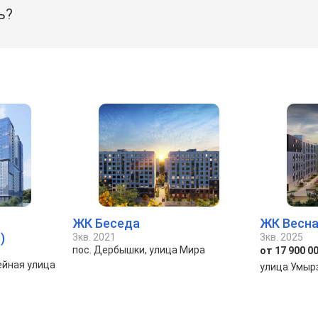
ь?
ЖК Беседа
ЖК Весна
)
3кв. 2021
3кв. 2025
пос. Дербышки, улица Мира
от 17 900 00
ейная улица
улица Умыр