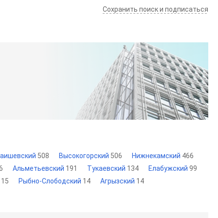
Сохранить поиск и подписаться
аишевский
508
Высокогорский
506
Нижнекамский
466
6
Альметьевский
191
Тукаевский
134
Елабужский
99
й
15
Рыбно-Слободский
14
Агрызский
14