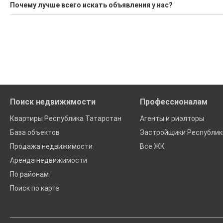
Поможем Купить дачу в районе Актанышский?
Почему лучше всего искать объявления у нас?
Воспользуйтесь нашим поиском по новостройкам, для под
Все объявления проверены и проходят строгую модераци
'Сохраните результаты поиска и возвращайтесь к нему, ког
Удобный поиск, есть подписка на новые объявления
Помогаем с подбором выгодных ипотечных программ в бан
Поиск недвижимости
Профессионалам
Квартиры Республика Татарстан
Агенты и риэлторы
База объектов
Застройщики Республик
Продажа недвижимости
Все ЖК
Аренда недвижимости
По районам
Поиск по карте