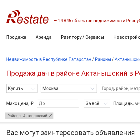
14 846 объектов недвижимости Респу
Продажа
Аренда
Риэлтору / Сервисы
Новостройк
Недвижимость в Республике Татарстан
/
Районы
/
Актанышски
Продажа дач в районе Актанышский в Р
Купить
Москва
Макс цена, ₽
За всё
Площадь,
м²
Районы: Актанышский
Вас могут заинтересовать объявления