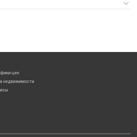
афики цен
ка недвижимости
висы