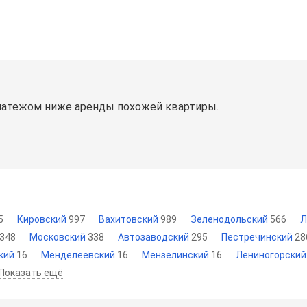
латежом ниже аренды похожей квартиры.
5
Кировский
997
Вахитовский
989
Зеленодольский
566
Л
348
Московский
338
Автозаводский
295
Пестречинский
28
кий
16
Менделеевский
16
Мензелинский
16
Лениногорски
Показать ещё