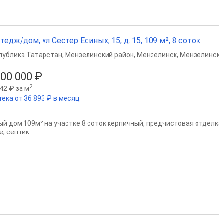
тедж/дом, ул Сестер Есиных, 15, д. 15, 109 м², 8 соток
публика Татарстан
,
Мензелинский район
,
Мензелинск
,
Мензелинск
700 000 ₽
2
42 ₽ за м
тека от 36 893 ₽ в месяц
ый дом 109м² на участке 8 соток керпичный, предчистовая отделка,
е, септик