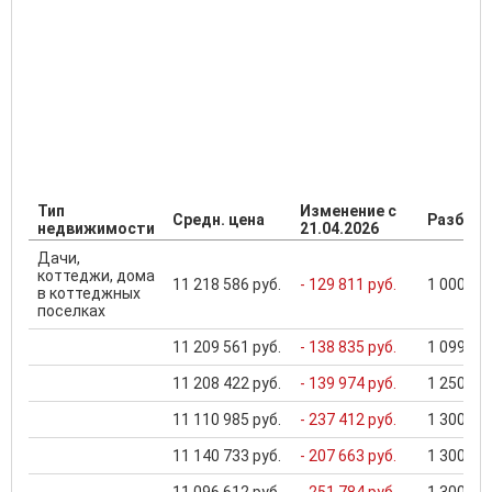
Тип
Изменение с
Средн. цена
Разброс
недвижимости
21.04.2026
Дачи,
коттеджи, дома
11 218 586 руб.
- 129 811 руб.
1 000 000
в коттеджных
поселках
11 209 561 руб.
- 138 835 руб.
1 099 000
11 208 422 руб.
- 139 974 руб.
1 250 000
11 110 985 руб.
- 237 412 руб.
1 300 000
11 140 733 руб.
- 207 663 руб.
1 300 000