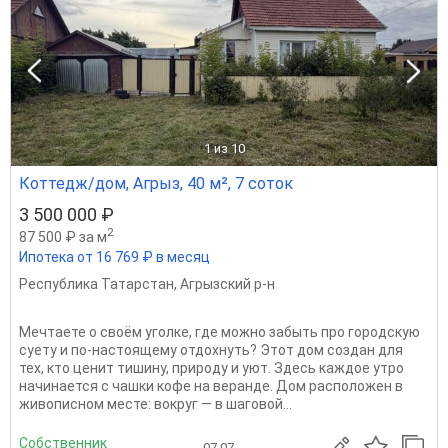
1
из 10
Коттедж/дом, Агрыз, 40 м², 7 соток
3 500 000 ₽
2
87 500 ₽ за м
Ипотека от 16 769 ₽ в месяц
Республика Татарстан
,
Агрызский р-н
Мечтаете о своём уголке, где можно забыть про городскую
суету и по-настоящему отдохнуть? Этот дом создан для
тех, кто ценит тишину, природу и уют. Здесь каждое утро
начинается с чашки кофе на веранде. Дом расположен в
живописном месте: вокруг — в шаговой...
Собственник
07.07