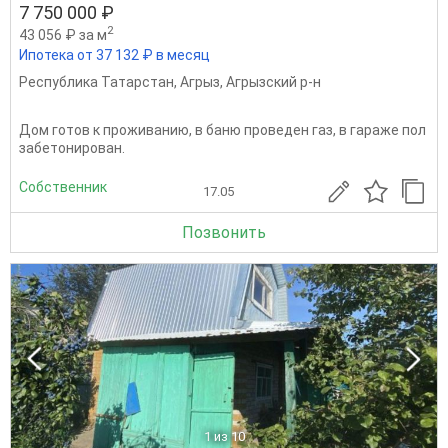
7 750 000 ₽
2
43 056 ₽ за м
Ипотека от 37 132 ₽ в месяц
Республика Татарстан
,
Агрыз
,
Агрызский р-н
Дом готов к проживанию, в баню проведен газ, в гараже пол
забетонирован.
Собственник
17.05
Позвонить
1
из 10