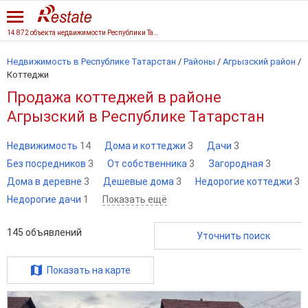
14 872 объекта недвижимости Республики Татарстан
Недвижимость в Республике Татарстан
/
Районы
/
Агрызский район
/
Коттеджи
Продажа коттеджей в районе
Агрызский в Республике Татарстан
Недвижимость
14
Дома и коттеджи
3
Дачи
3
Без посредников
3
От собственника
3
Загородная
3
Дома в деревне
3
Дешевые дома
3
Недорогие коттеджи
3
Недорогие дачи
1
Показать ещё
145
объявлений
Уточнить поиск
Показать на карте