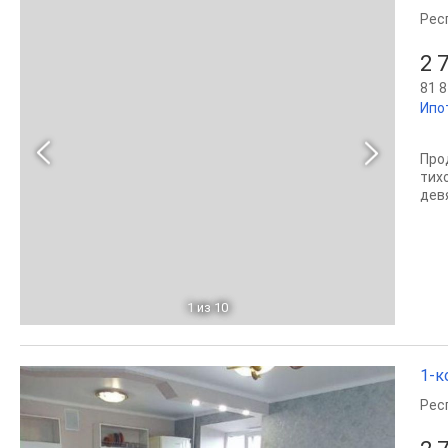
Рес
2 
81 8
Ипо
Про
тих
дев
1
из 10
1-к
Рес