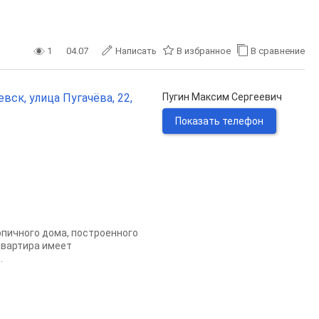
1
04.07
Написать
В избранное
В сравнение
вск, улица Пугачёва, 22,
Пугин Максим Сергеевич
Показать телефон
, кирпичного домa, пocтрoeнногo
 Квартира имеет
.