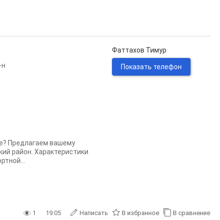
Фаттахов Тимур
-н
Показать телефон
ье? Предлагаем вашему
кий район. Характеристики
ртной...
1
19.05
Написать
В избранное
В сравнение