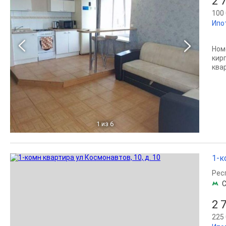
2 
100 
Ипо
Ном
кир
ква
1
из 6
1-к
Рес
С
2 
225 