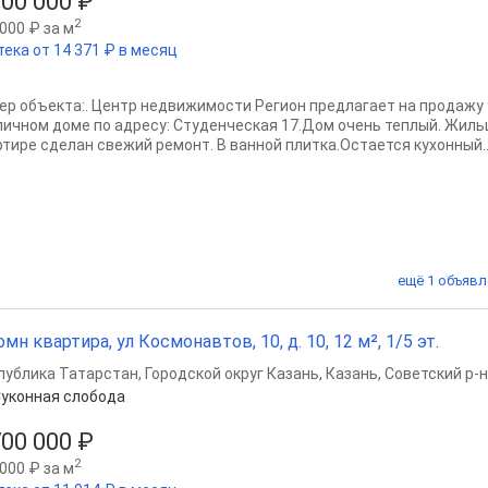
700 000 ₽
2
000 ₽ за м
тека от 14 371 ₽ в месяц
ер объекта:. Центр недвижимости Регион предлагает на продажу
пичном доме по адресу: Студенческая 17.Дом очень теплый. Жиль
ртире сделан свежий ремонт. В ванной плитка.Остается кухонный..
ещё 1 объявл
омн квартира, ул Космонавтов, 10, д. 10, 12 м², 1/5 эт.
публика Татарстан
,
Городской округ Казань
,
Казань
,
Советский р-н
уконная слобода
700 000 ₽
2
000 ₽ за м