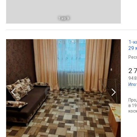
1
из 9
1-к
29 м
Рес
2 
94 8
Ипо
Прод
в 1
кос