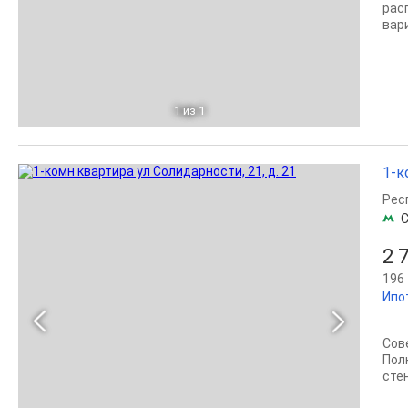
рас
вар
1
из 1
1-к
Рес
С
2 
196 
Ипо
Сов
Пол
сте