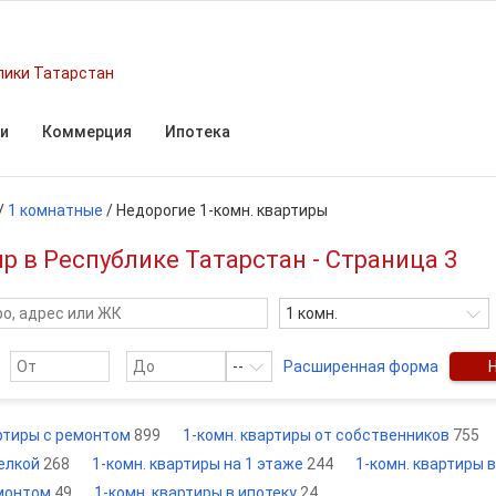
лики Татарстан
и
Коммерция
Ипотека
/
1 комнатные
/
Недорогие 1-комн. квартиры
 в Республике Татарстан - Страница 3
1 комн.
--
Расширенная форма
артиры с ремонтом
899
1-комн. квартиры от собственников
755
делкой
268
1-комн. квартиры на 1 этаже
244
1-комн. квартиры 
емонтом
49
1-комн. квартиры в ипотеку
24