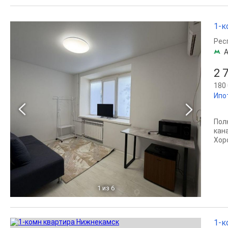
1-к
Рес
А
2 
180 
Ипо
Пол
кан
Хор
1
из 6
1-к