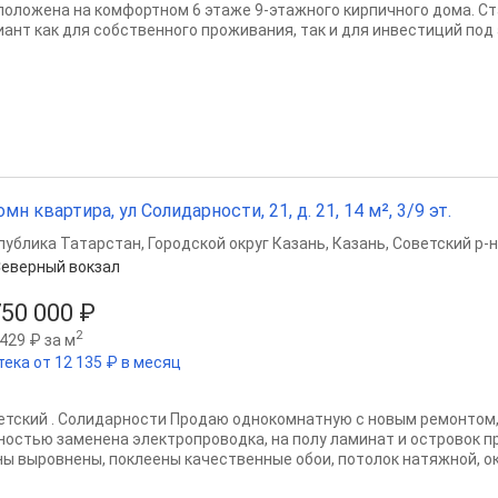
положена на комфортном 6 этаже 9-этажного кирпичного дома. Ст
иант как для собственного проживания, так и для инвестиций под 
омн квартира, ул Солидарности, 21, д. 21, 14 м², 3/9 эт.
публика Татарстан
,
Городской округ Казань
,
Казань
,
Советский р-н
еверный вокзал
750 000 ₽
2
429 ₽ за м
тека от 12 135 ₽ в месяц
етский . Солидарности Продаю однокомнатную с новым ремонтом,
ностью заменена электропроводка, на полу ламинат и островок пр
ны выровнены, поклеены качественные обои, потолок натяжной, ок