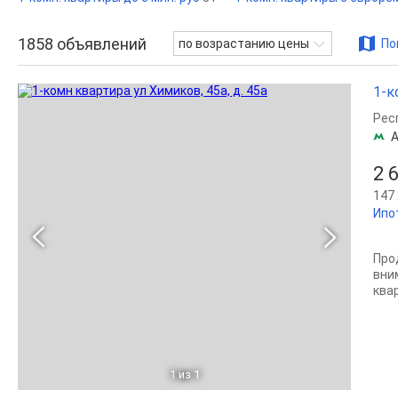
1858
объявлений
по возрастанию цены
По
1-к
Рес
А
2 
147 
Ипо
Про
вни
ква
1
из 1