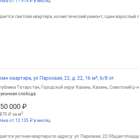
тека от 11 914 ₽ в месяц
дается светлая квартира, косметический ремонт, один взрослый с
омн квартира, ул Парковая, 22, д. 22, 16 м², 6/8 эт.
публика Татарстан
,
Городской округ Казань
,
Казань
,
Советский р-н
уконная слобода
750 000 ₽
2
875 ₽ за м
тека от 12 135 ₽ в месяц
даётся уютная квартира по адресу: ул. Парковая, 22 Общая площад