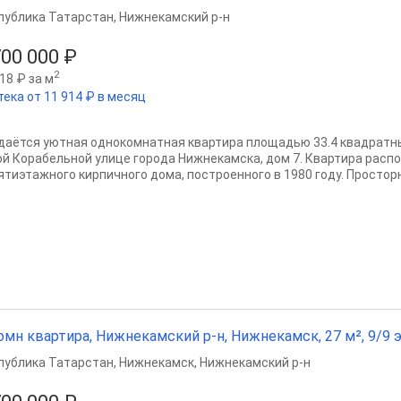
публика Татарстан
,
Нижнекамский р-н
700 000 ₽
2
18 ₽ за м
тека от 11 914 ₽ в месяц
даётся уютная однокомнатная квартира площадью 33.4 квадратн
ой Корабельной улице города Нижнекамска, дом 7. Квартира расп
ятиэтажного кирпичного дома, построенного в 1980 году. Просторн
омн квартира, Нижнекамский р-н, Нижнекамск, 27 м², 9/9 э
публика Татарстан
,
Нижнекамск
,
Нижнекамский р-н