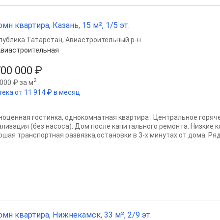
омн квартира, Казань, 15 м², 1/5 эт.
публика Татарстан
,
Авиастроительный р-н
виастроительная
700 000 ₽
2
000 ₽ за м
тека от 11 914 ₽ в месяц
ноценная гостинка, однокомнатная квартира . Центральное горя
ализация (без насоса). Дом после капитального ремонта. Низкие
ошая транспортная развязка,остановки в 3-х минутах от дома. Ряд
омн квартира, Нижнекамск, 33 м², 2/9 эт.