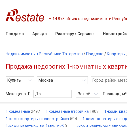
14 873 объекта недвижимости Респуб
Продажа
Аренда
Риэлтору / Сервисы
Новостройк
Недвижимость в Республике Татарстан
/
Продажа
/
Квартиры
Продажа недорогих 1-комнатных квартир
Купить
Москва
Макс цена, ₽
За всё
Площадь,
м²
1 комнатные
2497
1 комнатные вторичка
1903
1-комн. кв
1-комн. квартиры в новостройках
594
1-комн. квартиры с от
1-комн. квартиры до 3 млн. руб
81
1-комн. квартиры с еврор