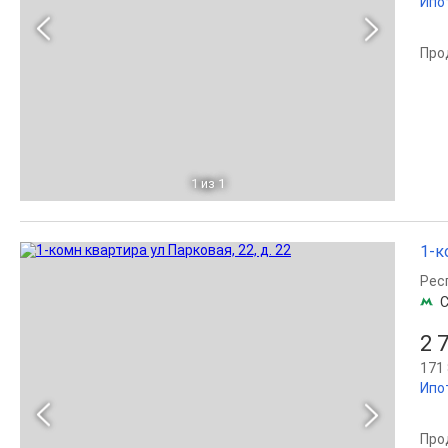
Ипо
Про
1
из 1
1-к
Рес
С
2 
171 
Ипо
Про