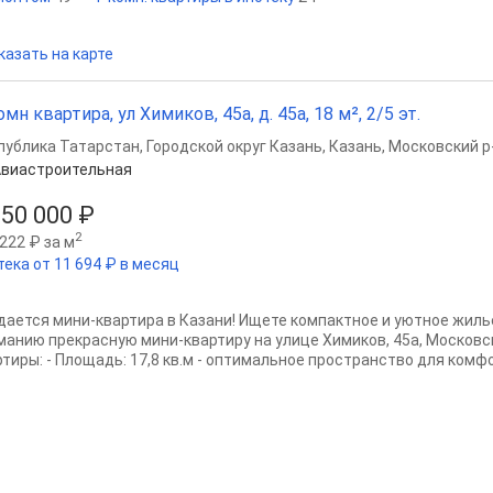
казать на карте
омн квартира, ул Химиков, 45а, д. 45а, 18 м², 2/5 эт.
публика Татарстан
,
Городской округ Казань
,
Казань
,
Московский р
виастроительная
650 000 ₽
2
222 ₽ за м
тека от 11 694 ₽ в месяц
дается мини-квартира в Казани! Ищете компактное и уютное жил
манию прекрасную мини-квартиру на улице Химиков, 45а, Московс
ртиры: - Площадь: 17,8 кв.м - оптимальное пространство для комфо