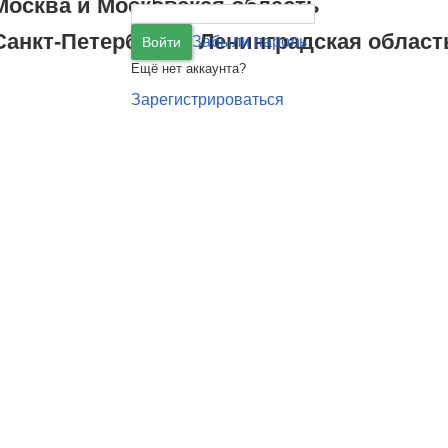
Москва
и
Московская область
Санкт-Петербург
и
Ленинградская област
Забыли пароль
Войти
Ещё нет аккаунта?
Зарегистрироваться