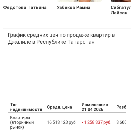
Федотова Татьяна
Узбеков Рамиз
Сибгатул
Лейсан
График средних цен по продаже квартир в
Джалиле в Республике Татарстан
Тип
Изменение с
Средн. цена
Разброс
недвижимости
21.04.2026
Квартиры
(вторичный
16 518 123 руб.
- 1 258 837 руб.
3 600 000
рынок)