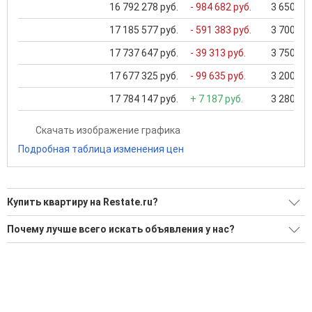
16 792 278 руб.
- 984 682 руб.
3 650 000
17 185 577 руб.
- 591 383 руб.
3 700 000
17 737 647 руб.
- 39 313 руб.
3 750 000
17 677 325 руб.
- 99 635 руб.
3 200 000
17 784 147 руб.
+ 7 187 руб.
3 280 000
Скачать изображение графика
Подробная таблица изменения цен
Купить квартиру на Restate.ru?
Ищите, как Купить квартиру?
Почему лучше всего искать объявления у нас?
Воспользуйтесь нашим поиском по новостройкам, для
Все объявления проверены и проходят строгую
подбора подходящего вам варианта
модерацию
'Сохраните результаты поиска и возвращайтесь к нему,
Удобный поиск, есть подписка на новые объявления
когда это будет нужно'
Помогаем с подбором выгодных ипотечных программ в