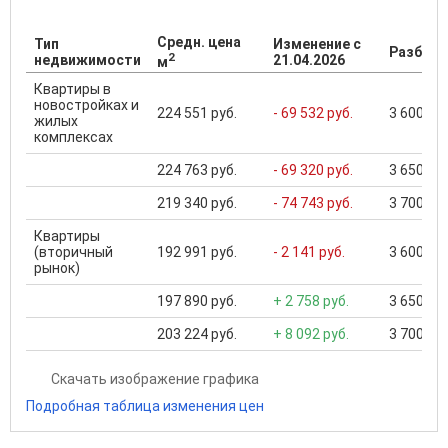
Средн. цена
Тип
Изменение с
Разброс
2
недвижимости
21.04.2026
м
Квартиры в
новостройках и
224 551 руб.
- 69 532 руб.
3 600 000
жилых
комплексах
224 763 руб.
- 69 320 руб.
3 650 000
219 340 руб.
- 74 743 руб.
3 700 000
Квартиры
(вторичный
192 991 руб.
- 2 141 руб.
3 600 000
рынок)
197 890 руб.
+ 2 758 руб.
3 650 000
203 224 руб.
+ 8 092 руб.
3 700 000
Скачать изображение графика
Подробная таблица изменения цен