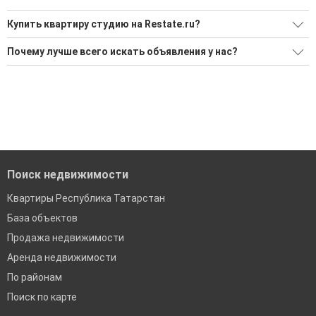
Купить квартиру студию на Restate.ru?
Ищите, как Купить квартиру студию?
Почему лучше всего искать объявления у нас?
Воспользуйтесь нашим поиском по новостройкам, для
Все объявления проверены и проходят строгую
подбора подходящего вам варианта
модерацию
'Сохраните результаты поиска и возвращайтесь к нему,
Удобный поиск, есть подписка на новые объявления
когда это будет нужно'
Помогаем с подбором выгодных ипотечных программ в
банках в Джалиле
Поиск недвижимости
Квартиры Республика Татарстан
База объектов
Продажа недвижимости
Аренда недвижимости
По районам
Поиск по карте