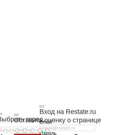
Вход на Restate.ru
Выбрать город
Оставить оценку о странице
Email
Пароль