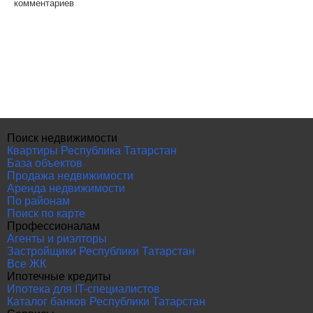
комментариев
Поиск недвижимости
Квартиры Республика Татарстан
База объектов
Продажа недвижимости
Аренда недвижимости
По районам
Поиск по карте
Профессионалам
Агенты и риэлторы
Застройщики Республики Татарстан
Все ЖК
Ипотечные кредиты
Ипотека для IT-специалистов
Каталог банков Республики Татарстан