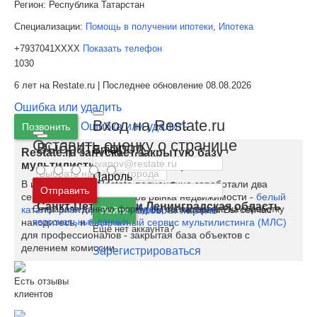
Регион:
Республика Татарстан
Специализации:
Помощь в получении ипотеки
,
Ипотека
+7937041XXXX
Показать телефон
1030
6 лет на Restate.ru | Последнее обновление 08.08.2026
Ошибка или удалить
Вход на Restate.ru
Ошибка или удалить
Позвонить
Оставить оценку о странице
Выбрать город
Email
Restate.ru запускает закрытую базу
мультилистинга для риэлторов
Пароль
В июне 2020 на Restate полноценно заработали два
Москва
и
Московская область
Отправить
сервиса для специалистов рынка недвижимости -
белый
Санкт-Петербург
и
Ленинградская область
Отправляя данную форму, вы соглашаетесь на обработку
Забыли пароль
каталог риэлторов и брокеров
, на которым Вы сейчас
Войти
персональных данных
находитесь, и
бесплатный сервис мультилистинга (МЛС)
Ещё нет аккаунта?
для профессионалов - закрытая база объектов с
делением комиссии.
Зарегистрироваться
Есть отзывы
клиентов