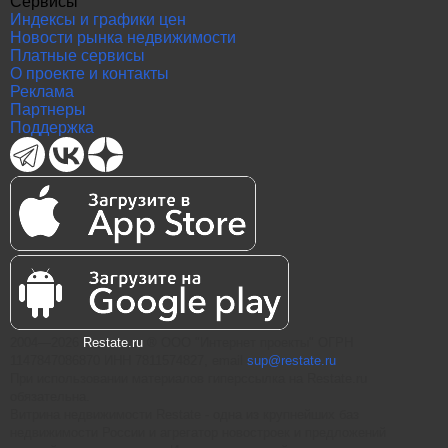
Сервисы
Индексы и графики цен
Новости рынка недвижимости
Платные сервисы
О проекте и контакты
Реклама
Партнеры
Поддержка
2004—2026
Restate.ru
® ООО "Интернет проекты" ОГРН
1147847086870 ИНН 7811574827, email
sup@restate.ru
При использовании материалов гиперссылка на Restate.ru
обязательна.
Витрина недвижимости Restate - одна из крупнейших баз
недвижимости России и агрегатор новостроек и предложений