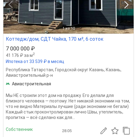
1
из 10
Коттедж/дом, СДТ Чайка, 170 м², 6 соток
7 000 000 ₽
2
41 176 ₽ за м
Ипотека от 33 539 ₽ в месяц
Республика Татарстан
,
Городской округ Казань
,
Казань
,
Авиастроительный р-н
Авиастроительная
Мы НЕ строили этот дом на продажу. Его делали для
близкого человека — поэтому: Нет никакой экономии на том,
что не видно Материалы лучшие (ради экономии не бегали)
Каждый стык проконтролирован лично Швы, утеплитель,
пропитка — всё сделано как для...
Собственник
28.05