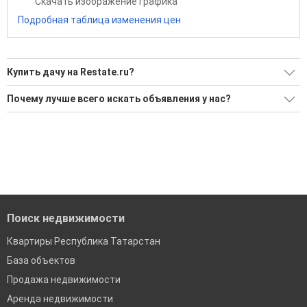
Скачать изображение графика
Подробная таблица изменения цен
Купить дачу на Restate.ru?
Ищите, как Купить дачу?
Почему лучше всего искать объявления у нас?
Воспользуйтесь нашим поиском по новостройкам, для
Все объявления проверены и проходят строгую
подбора подходящего вам варианта
модерацию
'Сохраните результаты поиска и возвращайтесь к нему,
Удобный поиск, есть подписка на новые объявления
когда это будет нужно'
Помогаем с подбором выгодных ипотечных программ в
банках в Гари
Поиск недвижимости
Квартиры Республика Татарстан
База объектов
Продажа недвижимости
Аренда недвижимости