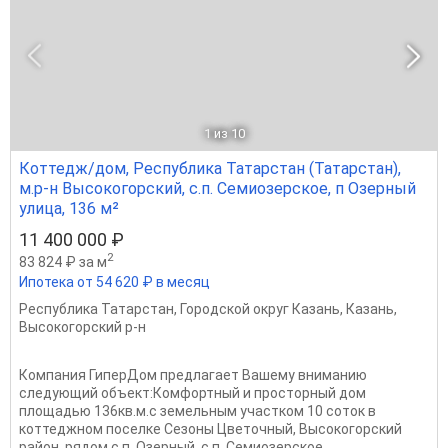
1
из 10
Коттедж/дом, Республика Татарстан (Татарстан),
м.р-н Высокогорский, с.п. Семиозерское, п Озерный
улица, 136 м²
11 400 000 ₽
2
83 824 ₽ за м
Ипотека от 54 620 ₽ в месяц
Республика Татарстан
,
Городской округ Казань
,
Казань
,
Высокогорский р-н
Компания ГиперДом предлагает Вашему вниманию
следующий объект:Комфортный и просторный дом
площадью 136кв.м.с земельным участком 10 соток в
коттеджном поселке Сезоны Цветочный, Высокогорский
район, рядом с п. Озерный, с.п. Семиозерское,...