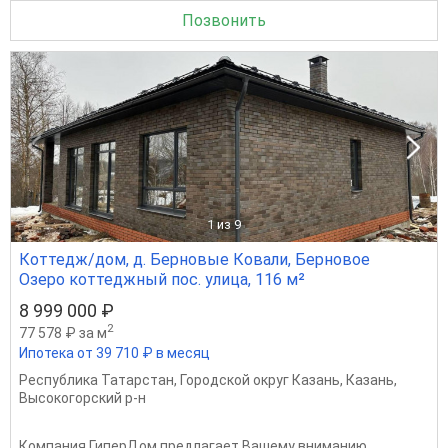
Позвонить
1
из 9
Коттедж/дом, д. Берновые Ковали, Берновое
Озеро коттеджный пос. улица, 116 м²
8 999 000 ₽
2
77 578 ₽ за м
Ипотека от 39 710 ₽ в месяц
Республика Татарстан
,
Городской округ Казань
,
Казань
,
Высокогорский р-н
Компания ГиперДом предлагает Вашему вниманию