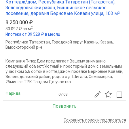
Коттедж/дом, Республика Татарстан (Татарстан),
Зеленодольский район, Бишнинское сельское
поселение, деревня Берновые Ковали улица, 103 м²
8 250 000 ₽
2
80 097 ₽ за м
Ипотека от 39 528 ₽ в месяц
Республика Татарстан
,
Городской округ Казань
,
Казань
,
Высокогорский р-н
Компания ГиперДом предлагает Вашему вниманию
следующий объект:Уютный и просторный дом с земельным
участком 5,6 соток в коттеджном поселке Берновые Ковали,
Зеленодольский район, рядос с д. Шигали, Семиозерка,
25мин от ТРК Тандэм До участка...
Фарида
07.08
Позвонить
Сохранить поиск и подписаться