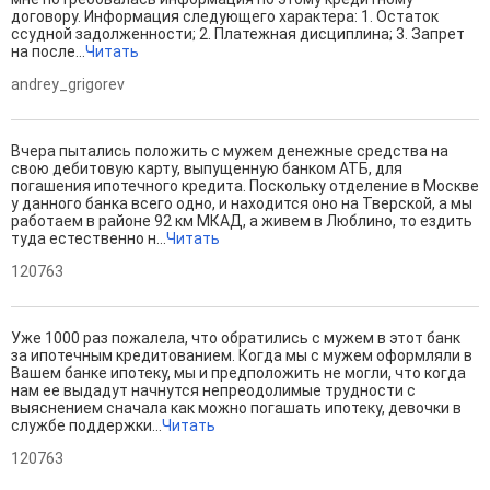
договору. Информация следующего характера: 1. Остаток
ссудной задолженности; 2. Платежная дисциплина; 3. Запрет
на после...
Читать
andrey_grigorev
Вчера пытались положить с мужем денежные средства на
свою дебитовую карту, выпущенную банком АТБ, для
погашения ипотечного кредита. Поскольку отделение в Москве
у данного банка всего одно, и находится оно на Тверской, а мы
работаем в районе 92 км МКАД, а живем в Люблино, то ездить
туда естественно н...
Читать
120763
Уже 1000 раз пожалела, что обратились с мужем в этот банк
за ипотечным кредитованием. Когда мы с мужем оформляли в
Вашем банке ипотеку, мы и предположи­ть не могли, что когда
нам ее выдадут начнутся непреодоли­мые трудности с
выяснением­ сначала как можно погашать ипотеку, девочки в
службе поддержки...
Читать
120763