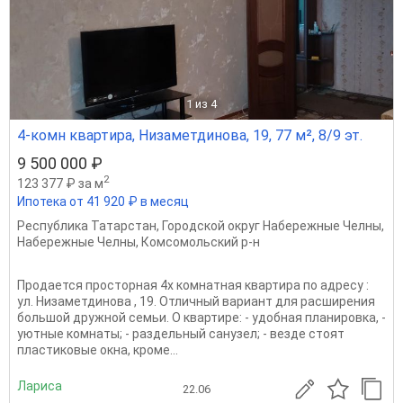
1
из 4
4-комн квартира, Низаметдинова, 19, 77 м², 8/9 эт.
9 500 000 ₽
2
123 377 ₽ за м
Ипотека от 41 920 ₽ в месяц
Республика Татарстан
,
Городской округ Набережные Челны
,
Набережные Челны
,
Комсомольский р-н
Продается просторная 4х комнатная квартира по адресу :
ул. Низаметдинова , 19. Отличный вариант для расширения
большой дружной семьи. О квартире: - удобная планировка, -
уютные комнаты; - раздельный санузел; - везде стоят
пластиковые окна, кроме...
Лариса
22.06