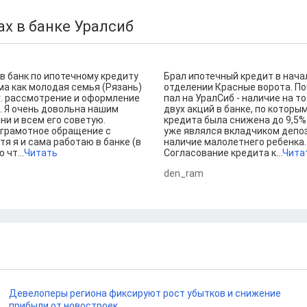
х в банке Уралсиб
в банк по ипотечному кредиту
Брал ипотечный кредит в начал
ма как молодая семья (Рязань)
отделении Красные ворота. П
г. рассмотрение и оформление
пал на УралСиб - наличие на т
. Я очень довольна нашим
двух акций в банке, по которы
ни и всем его советую.
кредита была снижена до 9,5% -
 грамотное обращение с
уже являлся вкладчиком депоз
тя я и сама работаю в банке (в
наличие малолетнего ребенка.
 чт...
Читать
Согласование кредита к...
Чита
den_ram
Девелоперы региона фиксируют рост убытков и снижение
прибыли от новостроек