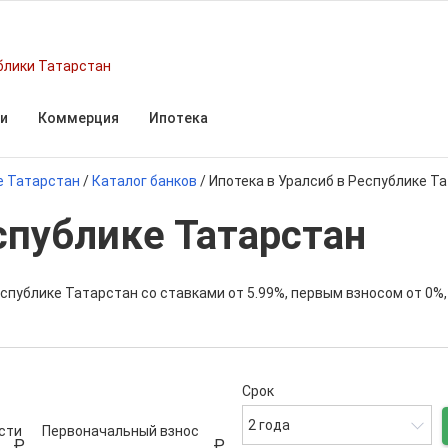
блики Татарстан
и
Коммерция
Ипотека
е Татарстан
/
Каталог банков
/
Ипотека в Уралсиб в Республике Т
спублике Татарстан
еспублике Татарстан со ставками от 5.99%, первым взносом от 0%
Срок
2 года
сти
Первоначальный взнос