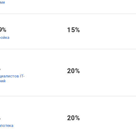
ьми
9%
15%
ойка
%
20%
циалистов IT-
ний
%
20%
ипотека