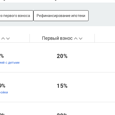
ез первого взноса
Рефинансирование ипотеки
а
Первый взнос
9%
20%
мей с детьми
9%
15%
ойки