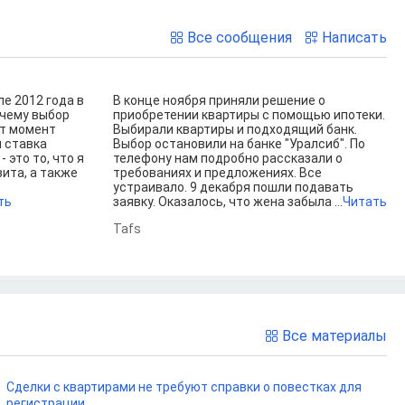
Все сообщения
Написать
е 2012 года в
В конце ноября приняли решение о
очему выбор
приобретении квартиры с помощью ипотеки.
от момент
Выбирали квартиры и подходящий банк.
м ставка
Выбор остановили на банке "Уралсиб". По
 это то, что я
телефону нам подробно рассказали о
ита, а также
требованиях и предложениях. Все
устраивало. 9 декабря пошли подавать
ть
заявку. Оказалось, что жена забыла ...
Читать
Tafs
Все материалы
Сделки с квартирами не требуют справки о повестках для
регистрации