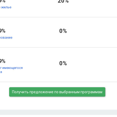
9%
20%
 жилье
9%
0%
рование
9%
0%
ог имеющегося
ья
Получить предложение
по выбранным программам