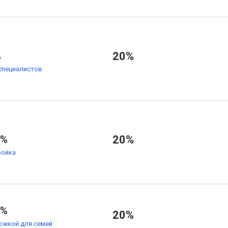
%
20%
специалистов
9%
20%
ойка
9%
20%
ржкой для семей