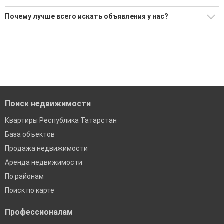
Поможем Купить дом до 2 млн рублей в районе
Почему лучше всего искать объявления у нас?
Бугульминский?
Все объявления проверены и проходят строгую
Воспользуйтесь нашим поиском по новостройкам, для
модерацию
подбора подходящего вам варианта
Удобный поиск, есть подписка на новые объявления
'Сохраните результаты поиска и возвращайтесь к нему,
когда это будет нужно'
Помогаем с подбором выгодных ипотечных программ в
банках в Республике Татарстан
Поиск недвижимости
Квартиры Республика Татарстан
База объектов
Продажа недвижимости
Аренда недвижимости
По районам
Поиск по карте
Профессионалам