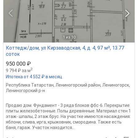
1
из 10
Коттедж/дом, ул Кирзаводская, 4, д. 4, 97 м², 13.77
соток
950 000 ₽
2
9 794 ₽ за м
Ипотека от 4 552 ₽ в месяц
Республика Татарстан
,
Лениногорский район
,
Лениногорск
,
Лениногорский р-н
Продаю дом. Фундамент - 3 ряда блоков фбс-6. Перекрытие
плиты железобетонные. Полы деревянные. Материал стен 1
этаж- шпалы, 2 этаж брус. На участке имеются насаждения:
яблони, слива, ирга, крыжовник, смородина. Также есть
баня, гараж. Участок находится...