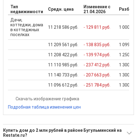
Тип
Изменение с
Средн. цена
Разброс
недвижимости
21.04.2026
Дачи,
коттеджи, дома
11 218 586 руб.
- 129 811 руб.
1 000 000
в коттеджных
поселках
11 209 561 руб.
- 138 835 руб.
1 099 000
11 208 422 руб.
- 139 974 руб.
1 250 000
11 110 985 руб.
- 237 412 руб.
1 300 000
11 140 733 руб.
- 207 663 руб.
1 300 000
11 096 612 руб.
- 251 784 руб.
1 300 000
Скачать изображение графика
Подробная таблица изменения цен
Купить дом до 2 млн рублей в районе Бугульминский на
Restate.ru?