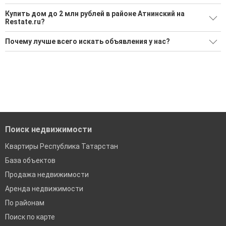
Купить дом до 2 млн рублей в районе Атнинский на
Restate.ru?
Поможем Купить дом до 2 млн рублей в районе Атнинский?
Почему лучше всего искать объявления у нас?
Воспользуйтесь нашим поиском по новостройкам, для
Все объявления проверены и проходят строгую
подбора подходящего вам варианта
модерацию
'Сохраните результаты поиска и возвращайтесь к нему,
Удобный поиск, есть подписка на новые объявления
когда это будет нужно'
Помогаем с подбором выгодных ипотечных программ в
банках в Республике Татарстан
Поиск недвижимости
Квартиры Республика Татарстан
База объектов
Продажа недвижимости
Аренда недвижимости
По районам
Поиск по карте