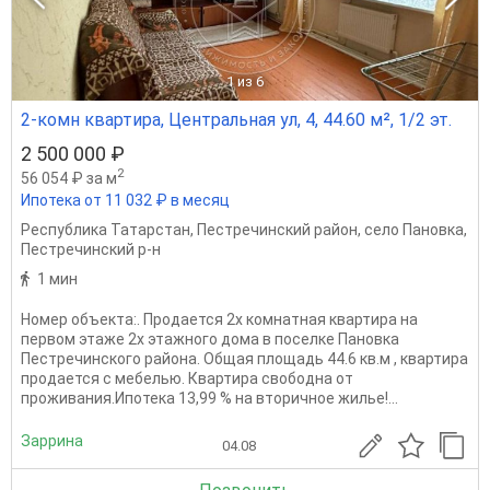
1
из 6
2-комн квартира, Центральная ул, 4, 44.60 м², 1/2 эт.
2 500 000 ₽
2
56 054 ₽ за м
Ипотека от 11 032 ₽ в месяц
Республика Татарстан
,
Пестречинский район
,
село Пановка
,
Пестречинский р-н
1 мин
Номер объекта:. Продается 2х комнатная квартира на
первом этаже 2х этажного дома в поселке Пановка
Пестречинского района. Общая площадь 44.6 кв.м , квартира
продается с мебелью. Квартира свободна от
проживания.Ипотека 13,99 % на вторичное жилье!...
Заррина
04.08