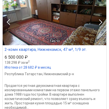
1
из 10
2-комн квартира, Нижнекамск, 47 м², 1/9 эт.
6 500 000 ₽
2
138 298 ₽ за м
Ипотека от 28 682 ₽ в месяц
Республика Татарстан
,
Нижнекамский р-н
Продается уютная двухкомнатная квартира с
изолированными комнатами на первом этаже панельного
дома 1988 года постройки. В квартире выполнен
косметический ремонт, что позволяет сразу въехать и
жить. Просторная кухня площадью 15 м² оснащена
необходимой...