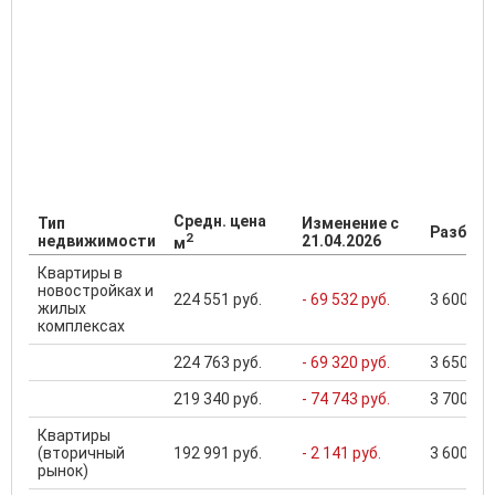
Средн. цена
Тип
Изменение с
Разброс
2
недвижимости
21.04.2026
м
Квартиры в
новостройках и
224 551 руб.
- 69 532 руб.
3 600 000
жилых
комплексах
224 763 руб.
- 69 320 руб.
3 650 000
219 340 руб.
- 74 743 руб.
3 700 000
Квартиры
(вторичный
192 991 руб.
- 2 141 руб.
3 600 000
рынок)