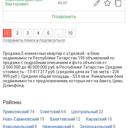
03.07
Викторович
Позвонить
1
2
3
4
5
...
10
Сохранить поиск и подписаться
Продажа 2-комнатных квартир с отделкой - в базе
недвижимости Республики Татарстан 195 объявлений по
продаже с подробным описанием и фото объектов от
2 500 000
до
40 000 000
руб. в Республике Татарстан. Средняя
стоимость - 13 417 217 руб. (средняя цена за 1 кв. метр - 226
999 руб.). Средняя общая площадь - 53.6 кв.м. Уникальная база
недвижимости с предложениями, которых нет на Авито, Циан,
Домофонд.
Районы
Приволжский
74
Советский
64
Центральный
23
Ново-Савиновский
19
Вахитовский
12
Кировский
10
Комсомольский
8
Нижнекамский
6
Зеленодольский
5