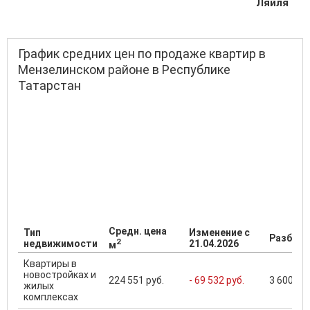
Ляйля
График средних цен по продаже квартир в
Мензелинском районе в Республике
Татарстан
Средн. цена
Тип
Изменение с
Разброс
2
недвижимости
21.04.2026
м
Квартиры в
новостройках и
224 551 руб.
- 69 532 руб.
3 600 000
жилых
комплексах