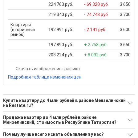
224 763 руб.
- 69 320 руб.
3 650 000
219 340 руб.
- 74 743 руб.
3 700 000
Квартиры
(вторичный
192 991 руб.
- 2 141 руб.
3 600 000
рынок)
197 890 руб.
+ 2 758 руб.
3 650 000
203 224 руб.
+ 8 092 руб.
3 700 000
Скачать изображение графика
Подробная таблица изменения цен
Купить квартиру до 4 млн рублей в районе Мензелинский
на Restate.ru?
Поможем Купить квартиру до 4 млн рублей в районе
Продажа квартир до 4 млн рублей в районе
Мензелинский?
Мензелинский, стоимость в Республике Татарстан?
9 актуальных и проверенных объявлений
Минимальная цена: 2 550 000 Р. Максимальная цена: 3 950
Почему лучше всего искать объявления у нас?
000 Р; Средняя: 3 072 222 Р