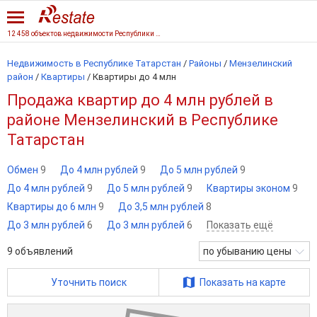
12 458 объектов недвижимости Республики Татарстан
Недвижимость в Республике Татарстан
/
Районы
/
Мензелинский
район
/
Квартиры
/
Квартиры до 4 млн
Продажа квартир до 4 млн рублей в
районе Мензелинский в Республике
Татарстан
Обмен
9
До 4 млн рублей
9
До 5 млн рублей
9
До 4 млн рублей
9
До 5 млн рублей
9
Квартиры эконом
9
Квартиры до 6 млн
9
До 3,5 млн рублей
8
До 3 млн рублей
6
До 3 млн рублей
6
Показать ещё
9
объявлений
по убыванию цены
Уточнить поиск
Показать на карте