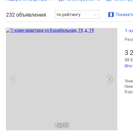
232
объявления
по рейтингу
Показать
1-к
Рес
3 
88 8
Ипо
Уни
Ниж
Кор
1
из 10