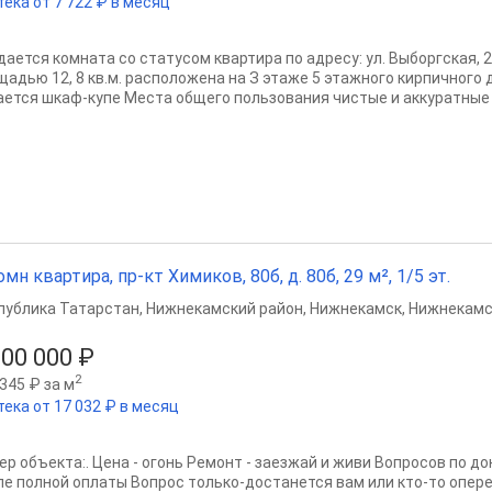
тека от 7 722 ₽ в месяц
дается комната со статусом квартира по адресу: ул. Выборгская, 
щадью 12, 8 кв.м. расположена на З этаже 5 этажного кирпичного 
ается шкаф-купе Места общего пользования чистые и аккуратные 
омн квартира, пр-кт Химиков, 80б, д. 80б, 29 м², 1/5 эт.
публика Татарстан
,
Нижнекамский район
,
Нижнекамск
,
Нижнекамс
200 000 ₽
2
345 ₽ за м
тека от 17 032 ₽ в месяц
ер объекта:. Цена - огонь Ремонт - заезжай и живи Вопросов по до
ле полной оплаты Вопрос только-достанется вам или кто-то опере