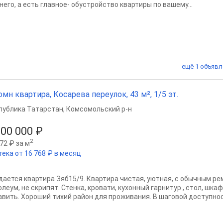
него, а есть главное- обустройство квартиры по вашему...
ещё 1 объявл
омн квартира, Косарева переулок, 43 м², 1/5 эт.
публика Татарстан
,
Комсомольский р-н
800 000 ₽
2
72 ₽ за м
тека от 16 768 ₽ в месяц
дается квартира Зяб15/9. Квартира чистая, уютная, с обычным ре
олеум, не скрипят. Стенка, кровати, кухонный гарнитур , стол, шк
авить. Хороший тихий район для проживания. В шаговой доступност