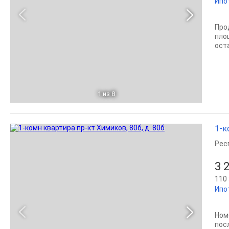
Ипо
Про
пло
ост
1
из 8
1-к
Рес
3 
110 
Ипо
Ном
пос