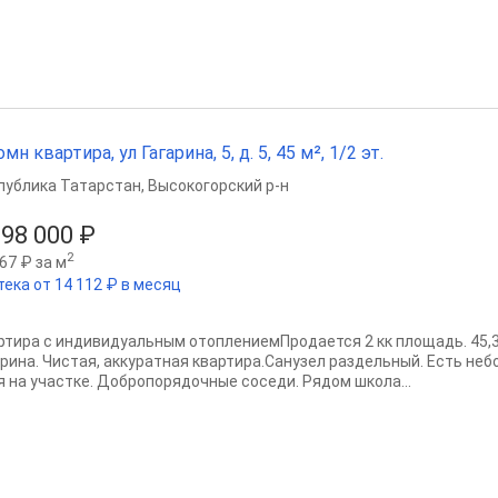
омн квартира, ул Гагарина, 5, д. 5, 45 м², 1/2 эт.
публика Татарстан
,
Высокогорский р-н
198 000 ₽
2
67 ₽ за м
тека от 14 112 ₽ в месяц
ртира с индивидуальным отоплениемПродается 2 кк площадь. 45,3 кв
арина. Чистая, аккуратная квартира.Санузел раздельный. Есть не
я на участке. Добропорядочные соседи. Рядом школа...