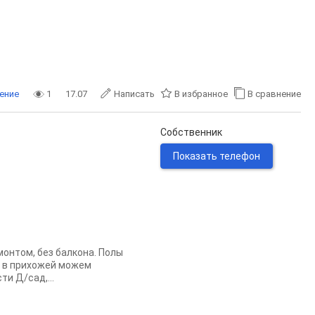
ение
1
17.07
Написать
В избранное
В сравнение
Собственник
Показать телефон
монтом, без балкона. Полы
аф в прихожей можем
и Д/сад,...