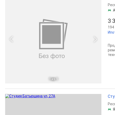
Рес
А
3 
194 
Ипо
Про
рем
техн
1
из 1
Сту
Рес