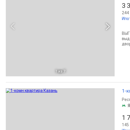
3 
244 
Ипо
BЫГ
выд
дво
1
из 7
1-к
Рес
1 
145 