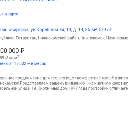
 на карте
омн квартира, ул Корабельная, 19, д. 19, 36 м², 5/9 эт.
публика Татарстан
,
Нижнекамский район
,
Нижнекамск
,
Нижнекамс
200 000 ₽
2
89 ₽ за м
тека от 17 032 ₽ в месяц
кальное предложение для тех, кто ищет комфортное жильё в жив
некамска! Представляем вашему вниманию 1-комнатную квартиру 
абельной улице, 19. Кирпичный дом 1977 года постройки отличаетс