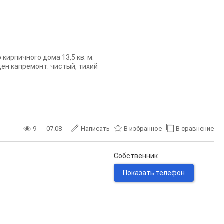
иpпичнoгo дома 13,5 кв. м.
ден капремонт. чистый, тихий
9
07.08
Написать
В избранное
В сравнение
Собственник
Показать телефон