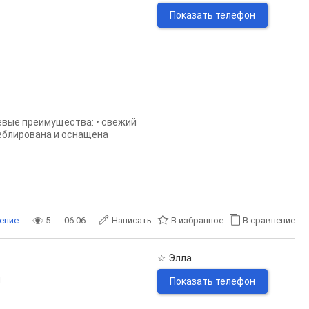
Показать телефон
чевые преимущества: • свежий
меблирована и оснащена
ение
5
06.06
Написать
В избранное
В сравнение
☆ Элла
н
Показать телефон