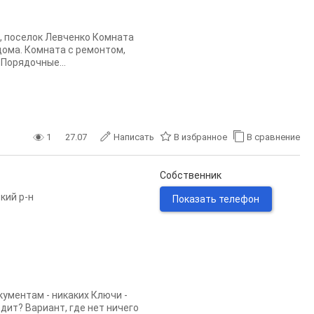
2, поселок Левченко Комната
дома. Комната с ремонтом,
Порядочные...
1
27.07
Написать
В избранное
В сравнение
Собственник
кий р-н
Показать телефон
кументам - никаких Ключи -
дит? Вариант, где нет ничего