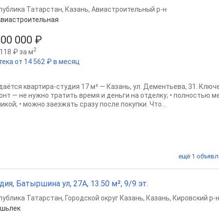
публика Татарстан
,
Казань
,
Авиастроительный р-н
виастроительная
300 000 ₽
2
118 ₽ за м
тека от 14 562 ₽ в месяц
даётся квартира-студия 17 м² — Казань, ул. Дементьева, 31. Клю
онт — не нужно тратить время и деньги на отделку; • полностью 
икой; • можно заезжать сразу после покупки. Что...
ещё 1 объявл
дия, Батыршина ул, 27А, 13.50 м², 9/9 эт.
публика Татарстан
,
Городской округ Казань
,
Казань
,
Кировский р-
Яшьлек