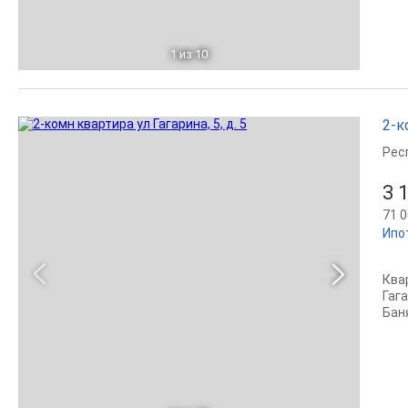
1
из 10
2-к
Рес
3 
71 0
Ипо
Ква
Гаг
Бан