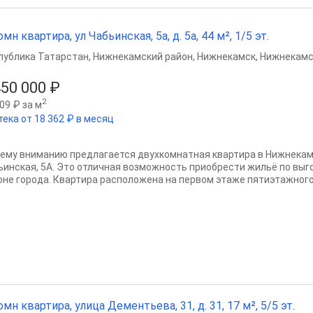
омн квартира, ул Чабьинская, 5а, д. 5а, 44 м², 1/5 эт.
публика Татарстан
,
Нижнекамский район
,
Нижнекамск
,
Нижнекамс
450 000 ₽
2
09 ₽ за м
тека от 18 362 ₽ в месяц
ему вниманию предлагается двухкомнатная квартира в Нижнекамс
ьинская, 5А. Это отличная возможность приобрести жильё по выг
оне города. Квартира расположена на первом этаже пятиэтажного.
омн квартира, улица Дементьева, 31, д. 31, 17 м², 5/5 эт.