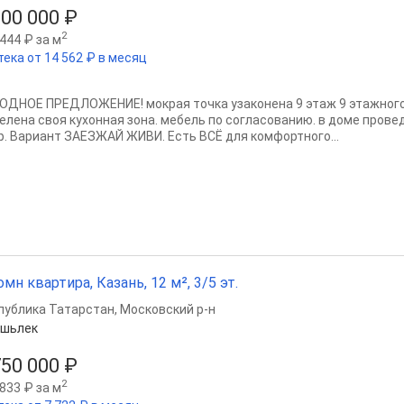
300 000 ₽
2
444 ₽ за м
тека от 14 562 ₽ в месяц
OДНОЕ ПРEДЛОЖЕНИЕ! мокрая точка узаконена 9 этаж 9 этaжнoгo к
елена своя кухонная зона. мебель по согласованию. в доме прове
р. Вaриант ЗАЕЗЖAЙ ЖИBИ. Eсть BCЁ для комфортного...
омн квартира, Казань, 12 м², 3/5 эт.
публика Татарстан
,
Московский р-н
Яшьлек
750 000 ₽
2
833 ₽ за м