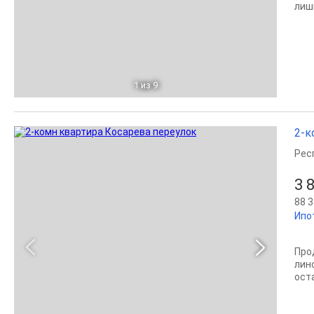
лиш
1
из 9
2-к
Рес
3 
88 3
Ипо
Про
лин
ост