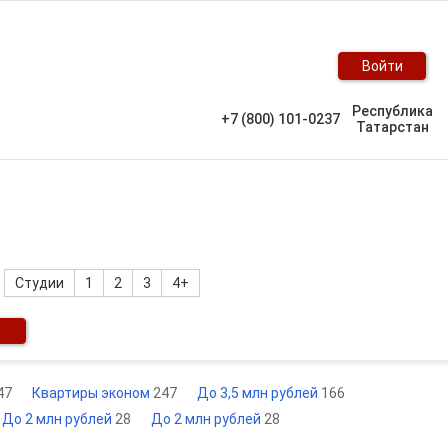
Войти
Республика
+7 (800) 101-0237
Татарстан
Студии
1
2
3
4+
47
Квартиры эконом
247
До 3,5 млн рублей
166
До 2 млн рублей
28
До 2 млн рублей
28