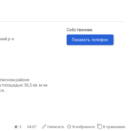
Собственник
кий р-н
Показать телефон
описном районе
площадью 36,5 кв. м на
я...
3
04.07
Написать
В избранное
В сравнение