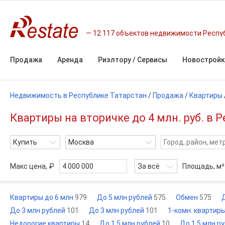
12 117 объектов недвижимости Респу
Продажа
Аренда
Риэлтору / Сервисы
Новостройк
Недвижимость в Республике Татарстан
/
Продажа
/
Квартиры
Квартиры на вторичке до 4 млн. руб. в 
Купить
Москва
Макс цена, ₽
За всё
Площадь,
м²
Квартиры до 6 млн
979
До 5 млн рублей
575
Обмен
575
До 3 млн рублей
101
До 3 млн рублей
101
1-комн. квартиры
Недорогие квартиры
14
До 1,5 млн рублей
10
До 1,5 млн р