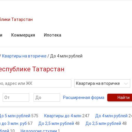
блики Татарстан
и
Коммерция
Ипотека
/
Квартиры на вторичке
/
До 4 млн рублей
Республике Татарстан
Квартира на вторичке
Расширенная форма
Найти
До 5 млн рублей
575
Квартиры до 4 млн
247
До 4 млн рублей
2
 до 3 млн. руб
67
До 2,5 млн рублей
48
До 2,5 млн рублей
48
ублей
10
Недорогие студии
1