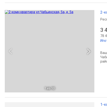
2-к
Рес
3 
78 4
Ипо
Ваш
Чаб
рай
1
из 10
1-к