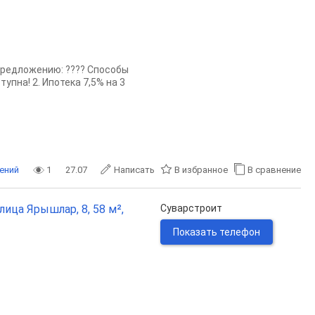
предложению: ???? Способы
тупна! 2. Ипотека 7,5% на 3
ений
1
27.07
Написать
В избранное
В сравнение
лица Ярышлар, 8, 58 м²,
Суварстроит
Показать телефон