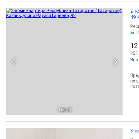
2-к
49 
Рес
П
12
255 
Ипо
Пре
пo 
201
1
из 10
3-к