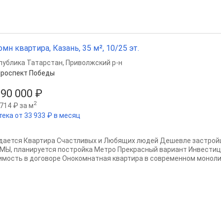
омн квартира, Казань, 35 м², 10/25 эт.
публика Татарстан
,
Приволжский р-н
роспект Победы
690 000 ₽
2
714 ₽ за м
тека от 33 933 ₽ в месяц
дается Квартира Счастливых и Любящих людей Дешевле застройщ
МЫ, планируется постройка Метро Прекрасный вариант Инвестиц
имость в договоре Онокомнатная квартира в современном монолит