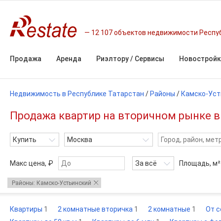
12 107 объектов недвижимости Респу
Продажа
Аренда
Риэлтору / Сервисы
Новостройк
Недвижимость в Республике Татарстан
/
Районы
/
Камско-Уст
Продажа квартир на вторичном рынке в
Купить
Москва
Макс цена, ₽
За всё
Площадь,
м²
Районы: Камско-Устьинский
Квартиры
1
2 комнатные вторичка
1
2 комнатные
1
От 