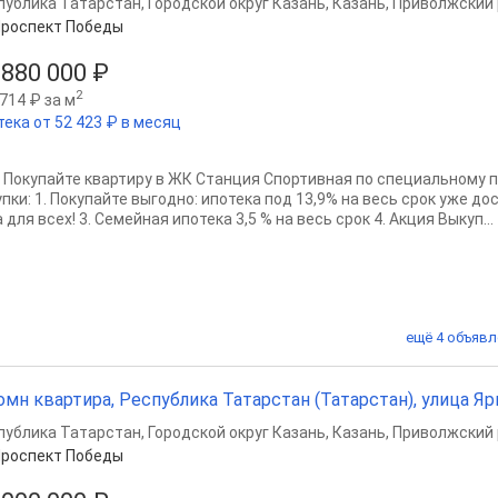
публика Татарстан
,
Городской округ Казань
,
Казань
,
Приволжский 
роспект Победы
 880 000 ₽
2
714 ₽ за м
тека от 52 423 ₽ в месяц
? Покупайте квартиру в ЖК Станция Спортивная по специальному 
пки: 1. Покупайте выгодно: ипотека под 13,9% на весь срок уже дос
 для всех! 3. Семейная ипотека 3,5 % на весь срок 4. Акция Выкуп...
ещё 4 объявл
омн квартира, Республика Татарстан (Татарстан), улица Ярыш
публика Татарстан
,
Городской округ Казань
,
Казань
,
Приволжский 
роспект Победы