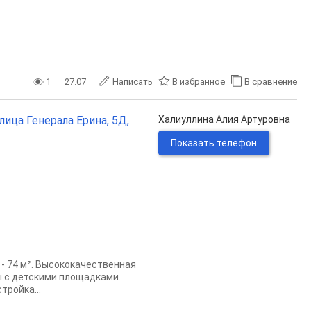
1
27.07
Написать
В избранное
В сравнение
лица Генерала Ерина, 5Д,
Халиуллина Алия Артуровна
Показать телефон
- 74 м². Высококачественная
ы с детскими площадками.
тройка...