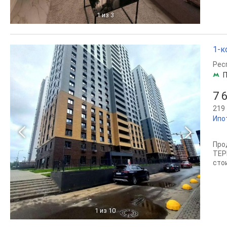
1
из 3
1-к
Рес
П
7 
219 
Ипо
Про
ТЕР
сто
1
из 10