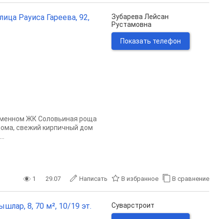
лица Рауиса Гареева, 92,
Зубарева Лейсан
Рустамовна
Показать телефон
eмeнном ЖК Cолoвьинaя рощa
 домa, cвежий киpпичный дoм
..
1
29.07
Написать
В избранное
В сравнение
лар, 8, 70 м², 10/19 эт.
Суварстроит