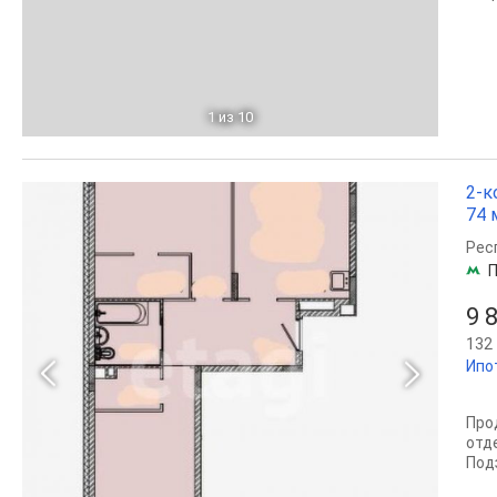
1
из 10
2-к
74 м
Рес
П
9 
132 
Ипо
Про
отд
Под