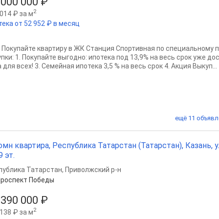
 000 000 ₽
2
014 ₽ за м
тека от 52 952 ₽ в месяц
? Покупайте квартиру в ЖК Станция Спортивная по специальному 
пки: 1. Покупайте выгодно: ипотека под 13,9% на весь срок уже дос
 для всех! 3. Семейная ипотека 3,5 % на весь срок 4. Акция Выкуп...
ещё 11 объявл
омн квартира, Республика Татарстан (Татарстан), Казань, у
9 эт.
публика Татарстан
,
Приволжский р-н
роспект Победы
 390 000 ₽
2
138 ₽ за м