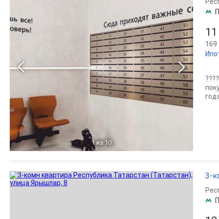
Рес
П
11
169 
Ипо
???
поку
года
1
из 10
3-к
Рес
П