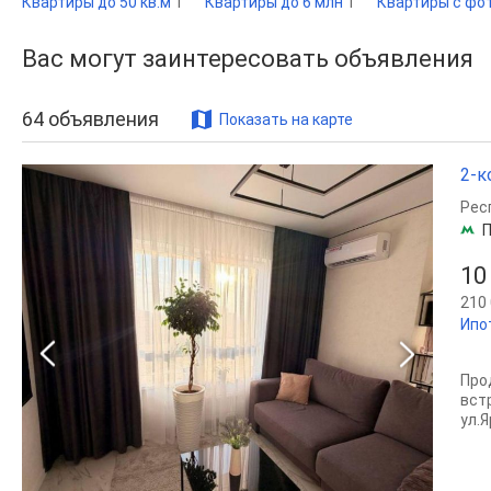
Квартиры до 50 кв.м
1
Квартиры до 6 млн
1
Квартиры с фо
Вас могут заинтересовать объявления
64
объявления
Показать на карте
2-к
Рес
П
10
210 
Ипо
Про
вст
ул.