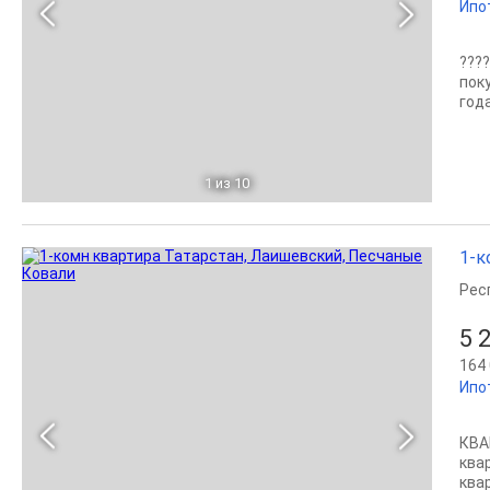
Ипо
???
поку
года
1
из 10
1-к
Рес
5 
164 
Ипо
КВА
ква
ква