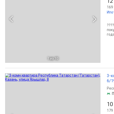
12
169 
Ипо
???
поку
года
1
из 10
3-к
6/1
Рес
П
10
179 