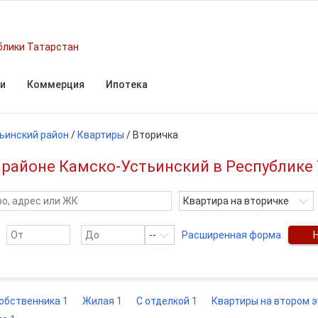
блики Татарстан
и
Коммерция
Ипотека
ьинский район
/
Квартиры
/
Вторичка
 районе Камско-Устьинский в Республике
Квартира на вторичке
--
Расширенная форма
собственника
1
Жилая
1
С отделкой
1
Квартиры на втором 