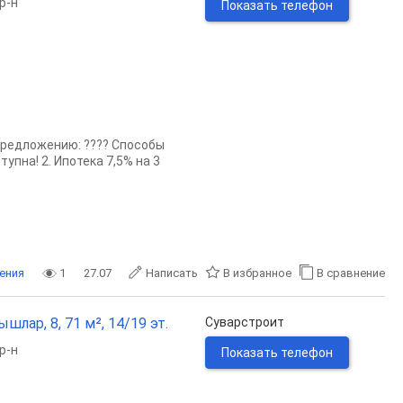
р-н
Показать телефон
предложению: ???? Способы
тупна! 2. Ипотека 7,5% на 3
ения
1
27.07
Написать
В избранное
В сравнение
лар, 8, 71 м², 14/19 эт.
Суварстроит
р-н
Показать телефон