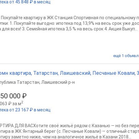
тека от 45 848 ₽ в месяц
? Покупайте квартиру в ЖК Станция Спортивная по специальному 
пки: 1. Покупайте выгодно: ипотека под 13,9% на весь срок уже дос
 для всех! 3. Семейная ипотека 3,5 % на весь срок 4. Акция Выкуп...
ещё 1 объявл
омн квартира, Татарстан, Лаишевский, Песчаные Ковали, 32
публика Татарстан
,
Лаишевский р-н
250 000 ₽
2
063 ₽ за м
тека от 23 167 ₽ в месяц
РТИРА ДЛЯ ВАСХотите своё жильё рядом с Казанью — но без пер
ртира в ЖК Янтарный берег (с. Песчаные Ковали) — отличный старт
ртиру заметно ниже, чем на аналогичное жильё в Казани 2018...