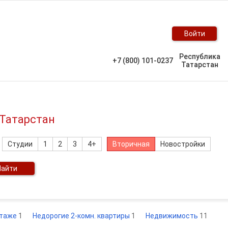
Войти
Республика
+7 (800) 101-0237
Татарстан
 Татарстан
Студии
1
2
3
4+
Вторичная
Новостройки
Найти
этаже
1
Недорогие 2-комн. квартиры
1
Недвижимость
11