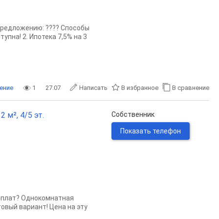
предложению: ???? Способы
тупна! 2. Ипотека 7,5% на 3
ение
1
27.07
Написать
В избранное
В сравнение
 м², 4/5 эт.
Собственник
Показать телефон
еплат? Однокомнатная
овый вариант! Цена на эту