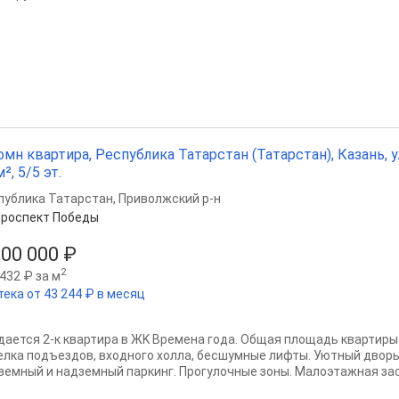
омн квартира, Республика Татарстан (Татарстан), Казань, у
², 5/5 эт.
публика Татарстан
,
Приволжский р-н
роспект Победы
800 000 ₽
2
432 ₽ за м
тека от 43 244 ₽ в месяц
дается 2-к квартира в ЖK Вpeмeнa года. Общая площадь квартиры 
елка подъездов, входного холла, бесшумные лифты. Уютный двор
земный и надземный паркинг. Прогулочные зоны. Малоэтажная зас