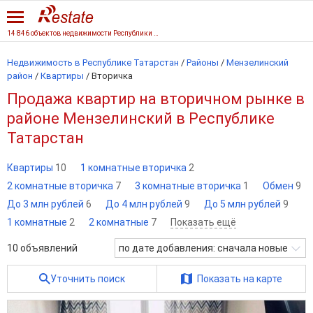
14 846 объектов недвижимости Республики Татарстан
Недвижимость в Республике Татарстан
/
Районы
/
Мензелинский
район
/
Квартиры
/
Вторичка
Продажа квартир на вторичном рынке в
районе Мензелинский в Республике
Татарстан
Квартиры
10
1 комнатные вторичка
2
2 комнатные вторичка
7
3 комнатные вторичка
1
Обмен
9
До 3 млн рублей
6
До 4 млн рублей
9
До 5 млн рублей
9
1 комнатные
2
2 комнатные
7
Показать ещё
10
объявлений
по дате добавления: сначала новые
Уточнить поиск
Показать на карте