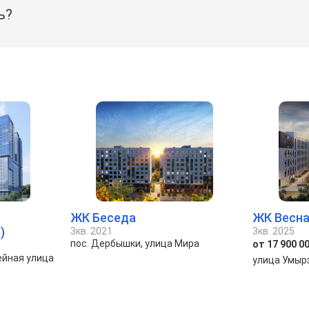
ь?
ЖК Беседа
ЖК Весна
)
3кв. 2021
3кв. 2025
пос. Дербышки, улица Мира
от 17 900 00
ейная улица
улица Умыр