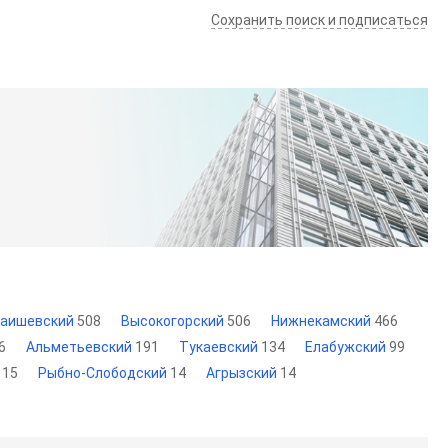
Сохранить поиск и подписаться
аишевский
508
Высокогорский
506
Нижнекамский
466
6
Альметьевский
191
Тукаевский
134
Елабужский
99
й
15
Рыбно-Слободский
14
Агрызский
14