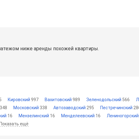
латежом ниже аренды похожей квартиры.
5
Кировский
997
Вахитовский
989
Зеленодольский
566
Л
348
Московский
338
Автозаводский
295
Пестречинский
28
кий
16
Мензелинский
16
Менделеевский
16
Лениногорски
Показать ещё