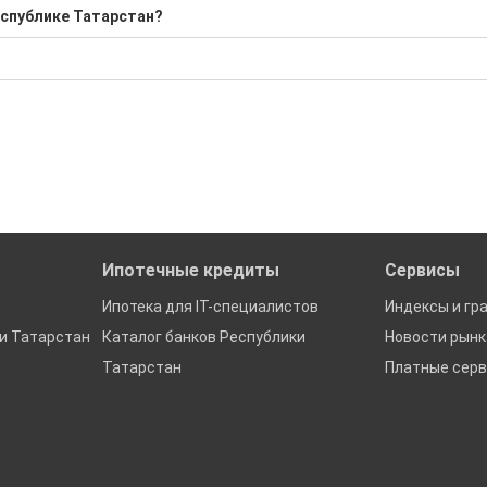
й?
еспублике Татарстан?
бора подходящего вам варианта
0 Р; Средняя: 2 475 000 Р
да это будет нужно'
ю
ках в Республике Татарстан
Ипотечные кредиты
Сервисы
Ипотека для IT-специалистов
Индексы и гр
и Татарстан
Каталог банков Республики
Новости рын
Татарстан
Платные сер