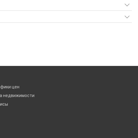
афики цен
ка недвижимости
висы