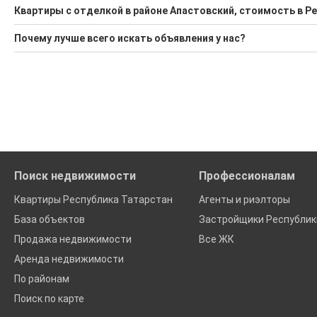
Поможем Купить квартиру с отделкой в районе Апастовски
Квартиры с отделкой в районе Апастовский, стоимость в Р
Воспользуйтесь нашим поиском по новостройкам, для под
Минимальная цена: 2 100 000 Р. Максимальная цена: 2 850 00
Почему лучше всего искать объявления у нас?
'Сохраните результаты поиска и возвращайтесь к нему, ког
Средняя цена за м2: 53 386 Р
Все объявления проверены и проходят строгую модераци
Удобный поиск, есть подписка на новые объявления
Помогаем с подбором выгодных ипотечных программ в бан
Поиск недвижимости
Профессионалам
Квартиры Республика Татарстан
Агенты и риэлторы
База объектов
Застройщики Республик
Продажа недвижимости
Все ЖК
Аренда недвижимости
По районам
Поиск по карте