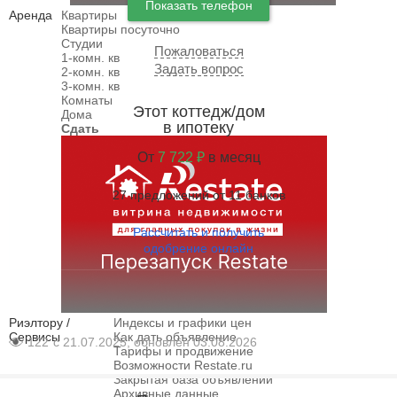
Показать телефон
Аренда
Квартиры
Квартиры посуточно
Студии
Пожаловаться
1-комн. кв
Задать вопрос
2-комн. кв
3-комн. кв
Комнаты
Этот коттедж/дом
Дома
в ипотеку
Сдать
От
7 722 ₽
в месяц
27 предложений от 11 банков
Рассчитать и получить
одобрение онлайн
Риэлтору /
Индексы и графики цен
Сервисы
Как дать объявление
122
с 21.07.2025, обновлён 03.08.2026
Тарифы и продвижение
Возможности Restate.ru
Закрытая база объявлений
Архивные данные