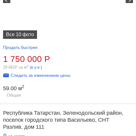
Все 10 фото
Продать быстрее
1 750 000
Р
2
29 661
Р
за м
(в у.е.)
Следить за изменением цены
2
59.00 м
Общая
Республика Татарстан, Зеленодольский район,
поселок городского типа Васильево, СНТ
Разлив, дом 111