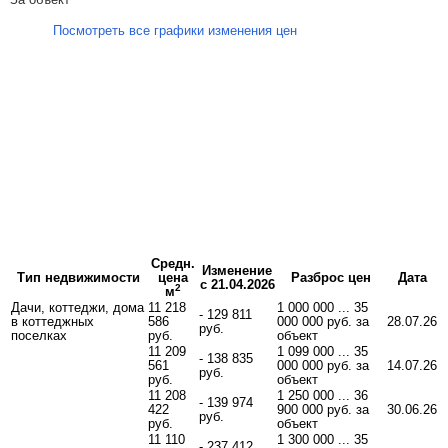
Посмотреть все графики изменения цен
Средн.
Изменение
Тип недвижимости
цена
Разброс цен
Дата
с 21.04.2026
2
м
Дачи, коттеджи, дома
11 218
1 000 000 ... 35
- 129 811
в коттеджных
586
000 000 руб. за
28.07.26
руб.
поселках
руб.
объект
11 209
1 099 000 ... 35
- 138 835
561
000 000 руб. за
14.07.26
руб.
руб.
объект
11 208
1 250 000 ... 36
- 139 974
422
900 000 руб. за
30.06.26
руб.
руб.
объект
11 110
1 300 000 ... 35
- 237 412