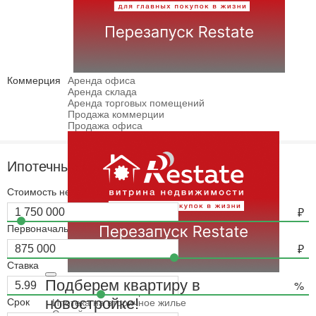
Коммерция
Аренда офиса
Аренда склада
Аренда торговых помещений
Продажа коммерции
Продажа офиса
Ипотечный калькулятор
Стоимость недвижимости
Первоначальный взнос
Ставка
Ипотека
Ипотечный калькулятор
Подберем квартиру в
Ипотека на новостройки
новостройке!
Срок
Ипотека на вторичное жилье
Семейная ипотека