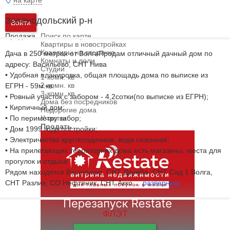
на карте
Зеленодольский р-н
Войти
Продажа
Поиск по карте
Квартиры в новостройках
Квартиры на вторичке
Дача в 250 метрах от ВолгиПродам отличный дачный дом по
Комнаты и доли
адресу: Васильево, СНТ Нива
Студии
• Удобная планировка, общая площадь дома по выписке из
1-комн. кв
2-комн. кв
ЕГРН - 59м.кв.
3-комн. кв
• Ровный участок с забором - 4,2сотки(по выписке из ЕГРН);
Дома без посредников
• Кирпичный дом;
Недорогие дома
• По периметру забор;
Участки
Продать
• Дом 1999 года постройки;
• Электричество круглогодичное, вода сезонная;
• На прилегающих территориях дома есть магазины, места для
прогулок и отдыха
Рядом находятся Васильево, СНТ Дружба, СНТ Сад 1 Волга,
СНТ Разлив, СО Нефтяник, СНТ Акко
...
развернуть
ФЛЭТ