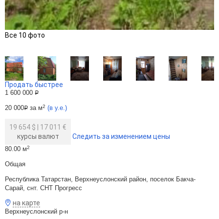
Все 10 фото
Продать быстрее
1 600 000
Р
2
20 000
за м
(в у.е.)
Р
19 654 $
|
17 011 €
курсы валют
Следить за изменением цены
2
80.00 м
Общая
Республика Татарстан, Верхнеуслонский район, поселок Бакча-
Сарай, снт. СНТ Прогресс
на карте
Верхнеуслонский р-н