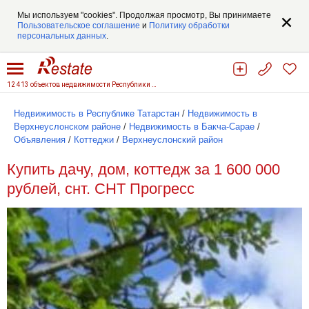
Мы используем "cookies". Продолжая просмотр, Вы принимаете
Пользовательское соглашение
и
Политику обработки
персональных данных
.
12 413 объектов недвижимости Республики Татарстан
Недвижимость в Республике Татарстан
/
Недвижимость в
Верхнеуслонском районе
/
Недвижимость в Бакча-Сарае
/
Объявления
/
Коттеджи
/
Верхнеуслонский район
Купить дачу, дом, коттедж за 1 600 000
рублей, снт. СНТ Прогресс