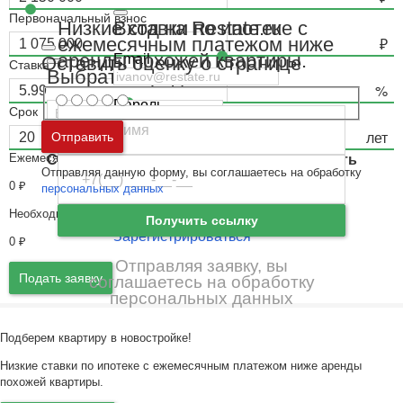
Первоначальный взнос
Вход на Restate.ru
Низкие ставки по ипотеке с
ежемесячным платежом ниже
аренды похожей квартиры.
Email
Оставить оценку о странице
Ставка
Выбрать город
Пароль
Срок
Москва
и
Московская область
Отправить
Ошибка авторизации
Ежемесячный платёж
Санкт-Петербург
и
Ленинградская область
Отправляя данную форму, вы соглашаетесь на обработку
Забыли пароль
Войти
0
₽
персональных данных
Ещё нет аккаунта?
Необходимый доход
Получить ссылку
Зарегистрироваться
0
₽
Отправляя заявку, вы
Подать заявку
соглашаетесь на обработку
персональных данных
Подберем квартиру в новостройке!
Низкие ставки по ипотеке с ежемесячным платежом ниже аренды
похожей квартиры.