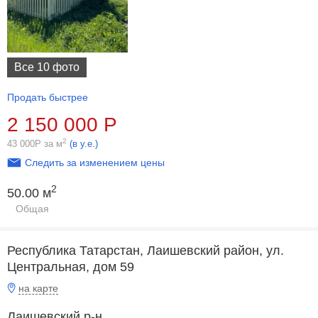
Все 10 фото
Продать быстрее
2 150 000
Р
2
43 000
Р
за м
(в у.е.)
Следить за изменением цены
2
50.00 м
Общая
Республика Татарстан, Лаишевский район, ул.
Центральная, дом 59
на карте
Лаишевский р-н