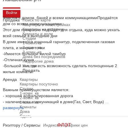
Войти
Участок с домом, баней и всеми коммуникациямиПродаётся
Продажа
Поиск по карте
дом со всеми коммуникациями
Квартиры в новостройках
Квартиры на вторичке
Этот дом прекрасно подойдёт для отдыха, куда можно уехать
Комнаты и доли
всей семьёй в выходные дни
Студии
В доме имеется кухонный гарнитур, подключенная газовая
1-комн. кв
2-комн. кв
плита, и мокрые точки
3-комн. кв
-Имеется большой жилой тамбур
Дома без посредников
-Отличная кухня
Недорогие дома
-Большой зал, где есть возможность сделать полноценные 2
Участки
Продать
жилые комнаты.
Аренда
Квартиры
Квартиры посуточно
Студии
Важным преимуществом является:
1-комн. кв
- хорошая асфальтированная дорога
2-комн. кв
- наличие всех коммуникаций в доме(Газ, Свет, Вода)
...
3-комн. кв
Комнаты
развернуть
Дома
Сдать
ФЛЭТ
Риэлтору / Сервисы
Индексы и графики цен