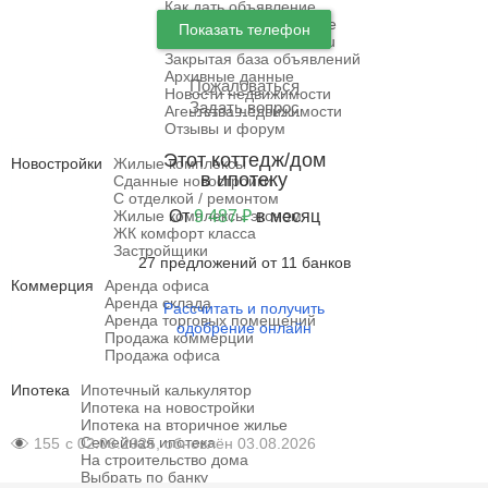
Как дать объявление
Тарифы и продвижение
Показать телефон
Возможности Restate.ru
Закрытая база объявлений
Архивные данные
Пожаловаться
Новости недвижимости
Задать вопрос
Агентства недвижимости
Отзывы и форум
Этот коттедж/дом
Новостройки
Жилые комплексы
в ипотеку
Сданные новостройки
С отделкой / ремонтом
Жилые комплексы эконом
От
9 487 ₽
в месяц
ЖК комфорт класса
Застройщики
27 предложений от 11 банков
Коммерция
Аренда офиса
Аренда склада
Рассчитать и получить
Аренда торговых помещений
одобрение онлайн
Продажа коммерции
Продажа офиса
Ипотека
Ипотечный калькулятор
Ипотека на новостройки
Ипотека на вторичное жилье
Семейная ипотека
155
с 02.06.2025, обновлён 03.08.2026
На строительство дома
Выбрать по банку