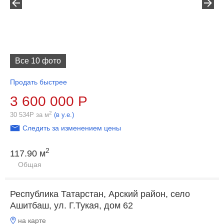
Все 10 фото
Продать быстрее
3 600 000
Р
2
30 534
Р
за м
(в у.е.)
Следить за изменением цены
2
117.90 м
Общая
Республика Татарстан, Арский район, село
Ашитбаш, ул. Г.Тукая, дом 62
на карте