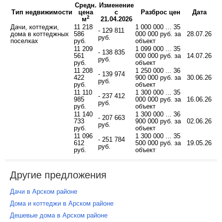
Средн.
Изменение
Тип недвижимости
цена
с
Разброс цен
Дата
2
м
21.04.2026
Дачи, коттеджи,
11 218
1 000 000 ... 35
- 129 811
дома в коттеджных
586
000 000 руб. за
28.07.26
руб.
поселках
руб.
объект
11 209
1 099 000 ... 35
- 138 835
561
000 000 руб. за
14.07.26
руб.
руб.
объект
11 208
1 250 000 ... 36
- 139 974
422
900 000 руб. за
30.06.26
руб.
руб.
объект
11 110
1 300 000 ... 35
- 237 412
985
000 000 руб. за
16.06.26
руб.
руб.
объект
11 140
1 300 000 ... 36
- 207 663
733
900 000 руб. за
02.06.26
руб.
руб.
объект
11 096
1 300 000 ... 35
- 251 784
612
500 000 руб. за
19.05.26
руб.
руб.
объект
Другие предложения
Дачи в Арском районе
Дома и коттеджи в Арском районе
Дешевые дома в Арском районе