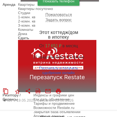
Показать телефон
Аренда
Квартиры
Квартиры посуточно
Студии
Пожаловаться
1-комн. кв
Задать вопрос
2-комн. кв
3-комн. кв
Комнаты
Этот коттедж/дом
Дома
в ипотеку
Сдать
От
17 651 ₽
в месяц
27 предложений от 11 банков
Рассчитать и получить
одобрение онлайн
Риэлтору /
Индексы и графики цен
Сервисы
Как дать объявление
16
с 19.05.2025, обновлён 03.08.2026
Тарифы и продвижение
Возможности Restate.ru
Закрытая база объявлений
Архивные данные