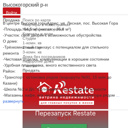
Высокогорский р-н
Войти
Продажа
Поиск по карте
В центре Высокой горыАдрес: ул. Лесная, пос. Высокая Гора
Квартиры в новостройках
-Площадь: 64,5 м² (жилая – 35,8 м²)
Квартиры на вторичке
Комнаты и доли
-Участок: свой дворик с возможностью обустройства
Студии
О доме:
1-комн. кв
-Трёхкомнатный таунхаус с потенциалом для стильного
2-комн. кв
3-комн. кв
ремонта
Дома без посредников
-Чистовая отделка, коммуникации в хорошем состоянии
Недорогие дома
-Удобная планировка, много естественного света
Участки
Продать
Район:
-Транспорт: остановка рядом (маршруты №91, 15 мин до
Казани)
-Школа №2 и Д/с "Солнышко" – в шаговой доступности
-Магазины, кафе, вся необходимая инфраструктура рядом
...
развернуть
ФЛЭТ