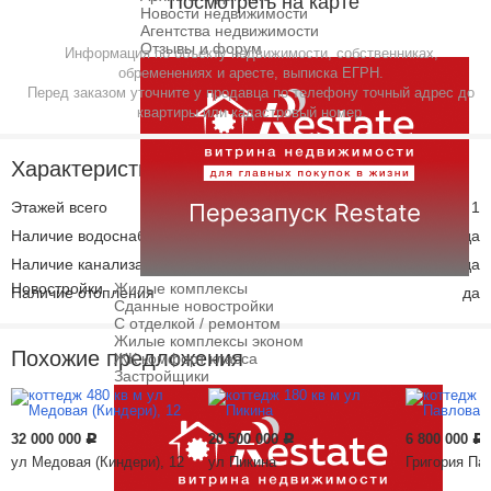
Посмотреть на карте
Новости недвижимости
Агентства недвижимости
Отзывы и форум
Информация по объекту недвижимости, собственниках,
обременениях и аресте, выписка ЕГРН.
Перед заказом уточните у продавца по телефону точный адрес до
квартиры или кадастровый номер.
Характеристики
Этажей всего
1
Наличие водоснабжения
да
Наличие канализации
да
Новостройки
Жилые комплексы
Наличие отопления
да
Сданные новостройки
С отделкой / ремонтом
Жилые комплексы эконом
Похожие предложения
ЖК комфорт класса
Застройщики
32 000 000
20 500 000
6 800 000
Р
Р
Р
ул Медовая (Киндери), 12
ул Пикина
Григория Па