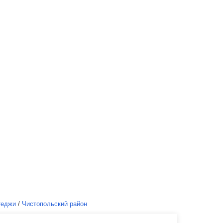
теджи
/
Чистопольский район