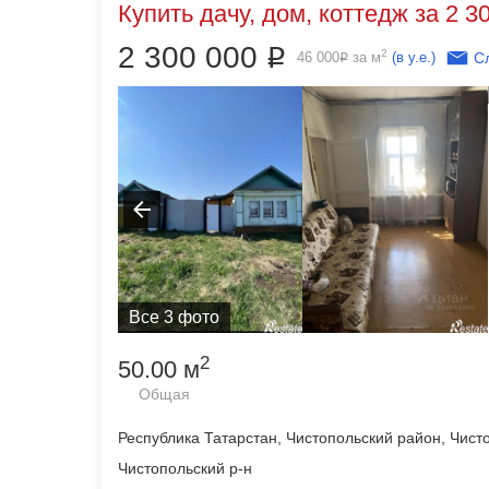
Купить дачу, дом, коттедж за 2 3
2 300 000
Р
2
46 000
за м
(в у.е.)
С
Р
Все 3 фото
2
50.00 м
Общая
Республика Татарстан, Чистопольский район, Чисто
Чистопольский р-н