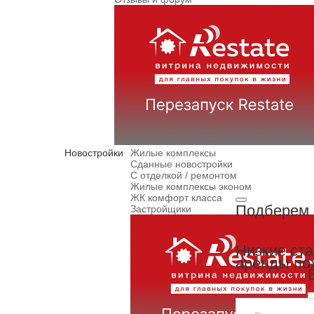
Новостройки
Жилые комплексы
Сданные новостройки
С отделкой / ремонтом
Жилые комплексы эконом
ЖК комфорт класса
Подберем 
Застройщики
Низкие ст
аренды по