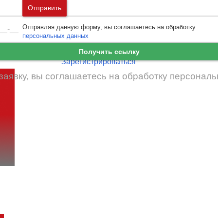
Москва
и
Московская область
Отправить
Ошибка авторизации
Санкт-Петербург
и
Ленинградская област
Отправляя данную форму, вы соглашаетесь на обработку
Забыли пароль
Войти
персональных данных
Ещё нет аккаунта?
Получить ссылку
Зарегистрироваться
заявку, вы соглашаетесь на обработку
персональ