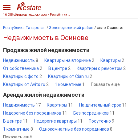
16 058 объектов недвижимости Республики Татарстан
Республика Татарстан
/
Зеленодольский район
/
село Осиново
Недвижимость в Осинове
Продажа жилой недвижимости
Недвижимость
8
Квартиры на вторичке
2
Квартиры
2
От собственника
2
В центре
2
Квартиры с ремонтом
2
Квартиры с фото
2
Квартиры от Cian.ru
2
Квартиры от Avito.ru
2
1 комнатные
1
Показать ещё
Аренда жилой недвижимости
Недвижимость
17
Квартиры
11
На длительный срок
11
Недорогие без посредников
11
Без посредников
11
В центре
11
Недорогие квартиры
11
Посуточно
9
1 комнатные
8
Однокомнатные без посредников
8
Показать ещё