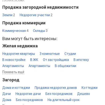
Продажа загородной недвижимости
Земли
2
Недорогие участки
2
Продажа коммерции
Коммерческая
4
Склады
3
Вам могут быть интересны:
Жилая недвижка
Недорогие квартиры
3 комнатные
Студии
В новостройке
В ЖК
От застройщика
В ипотеку
Апартаменты
Апартаменты
В общежитии
Показать ещё
Загород
Дома и коттеджи
Продажа недорогих домов
Коттеджи
Дачи
Недорогие дачи
Без посредников
Дешево
Дома
Без посредников
На длительный срок