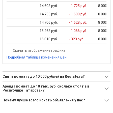
14 608 руб.
- 1 725 руб.
8 000 ...
14 733 руб.
- 1 600 руб.
8 000 ...
14 706 руб.
- 1 628 руб.
8 000 ...
15 268 руб.
- 1 066 руб.
8 000 ...
16 010 руб.
- 323 руб.
8 000 ...
Скачать изображение графика
Подробная таблица изменения цен
Снять комнату до 10 000 рублей на Restate.ru?
Ищите, как Снять комнату до 10 000 рублей?
Аренда комнат до 10 тыс. руб. сколько стоят в в
Республике Татарстан?
23 актуальных и проверенных объявления
Средняя площадь: 43.4 кв.м.
Воспользуйтесь нашим поиском по новостройкам, для
Почему лучше всего искать объявления у нас?
подбора подходящего вам варианта
Все объявления проверены и проходят строгую
'Сохраните результаты поиска и возвращайтесь к нему,
модерацию