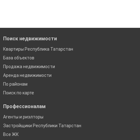
когда это будет нужно'
Удобный поиск, есть подписка на новые объявления
Помогаем с подбором выгодных ипотечных программ в
банках в Республике Татарстан
Поиск недвижимости
Квартиры Республика Татарстан
База объектов
Продажа недвижимости
Аренда недвижимости
По районам
Поиск по карте
Профессионалам
Агенты и риэлторы
Застройщики Республики Татарстан
Все ЖК