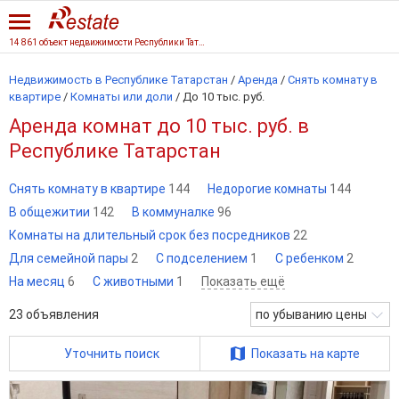
14 861 объект недвижимости Республики Татарстан
Недвижимость в Республике Татарстан
/
Аренда
/
Снять комнату в
квартире
/
Комнаты или доли
/
До 10 тыс. руб.
Аренда комнат до 10 тыс. руб. в
Республике Татарстан
Снять комнату в квартире
144
Недорогие комнаты
144
В общежитии
142
В коммуналке
96
Комнаты на длительный срок без посредников
22
Для семейной пары
2
С подселением
1
С ребенком
2
На месяц
6
С животными
1
Показать ещё
23
объявления
по убыванию цены
Уточнить поиск
Показать на карте