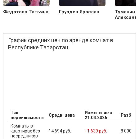
Федотова Татьяна
Груздев Ярослав
Туманин
Александ
График средних цен по аренде комнат в
Республике Татарстан
Тип
Изменение с
Средн. цена
Разброс
недвижимости
21.04.2026
Комнаты в
квартирах без
14 694 руб.
- 1 639 руб.
8 000 ...
посредников