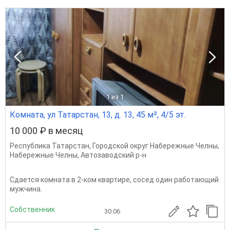
1
из 1
Комната, ул Татарстан, 13, д. 13, 45 м², 4/5 эт.
10 000 ₽ в месяц
Республика Татарстан
,
Городской округ Набережные Челны
,
Набережные Челны
,
Автозаводский р-н
Сдается комната в 2-ком квартире, сосед один работающий
мужчина.
Собственник
30.06