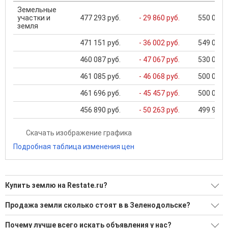
Земельные
участки и
477 293 руб.
- 29 860 руб.
550 000 .
земля
471 151 руб.
- 36 002 руб.
549 000 .
460 087 руб.
- 47 067 руб.
530 000 .
461 085 руб.
- 46 068 руб.
500 000 .
461 696 руб.
- 45 457 руб.
500 000 .
456 890 руб.
- 50 263 руб.
499 999 .
Скачать изображение графика
Подробная таблица изменения цен
Купить землю на Restate.ru?
Ищите, как Купить землю?
Продажа земли сколько стоят в в Зеленодольске?
2 актуальных и проверенных объявления
Минимальная цена: 950 000 Р. Максимальная цена: 52 000
Почему лучше всего искать объявления у нас?