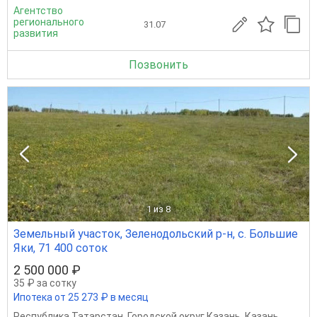
Агентство
регионального
31.07
развития
Позвонить
1
из 8
Земельный участок, Зеленодольский р-н, с. Большие
Яки, 71 400 соток
2 500 000 ₽
35 ₽ за сотку
Ипотека от 25 273 ₽ в месяц
Республика Татарстан
,
Городской округ Казань
,
Казань
,