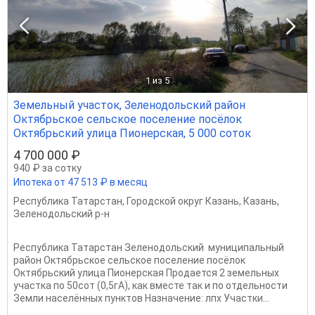
1
из 5
Земельный участок, Зеленодольский район
Октябрьское сельское поселение посёлок
Октябрьский улица Пионерская, 5 000 соток
4 700 000 ₽
940 ₽ за сотку
Ипотека от 47 513 ₽ в месяц
Республика Татарстан
,
Городской округ Казань
,
Казань
,
Зеленодольский р-н
Республика Татарстан Зеленодольский муниципальный
район Октябрьское сельское поселение посёлок
Октябрьский улица Пионерская Продается 2 земельных
участка по 50сот (0,5гА), как вместе так и по отдельности
Земли населённых пунктов Назначение: лпх Участки...