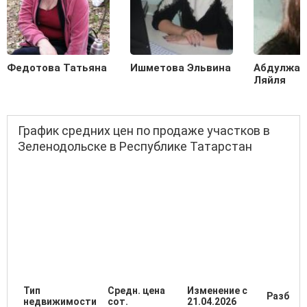
Федотова Татьяна
Ишметова Эльвина
Абдулжал
Ляйля
График средних цен по продаже участков в
Зеленодольске в Республике Татарстан
Тип
Средн. цена
Изменение с
Разброс
недвижимости
сот.
21.04.2026