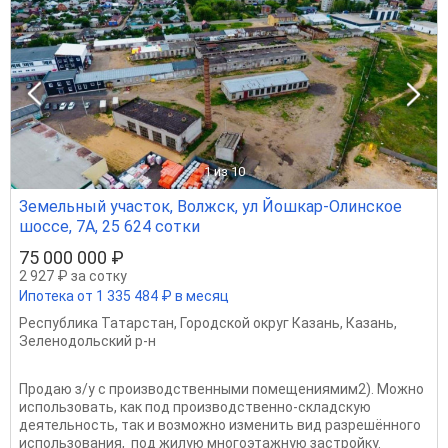
1
из 10
Земельный участок, Волжск, ул Йошкар-Олинское
шоссе, 7А, 25 624 сотки
75 000 000 ₽
2 927 ₽ за сотку
Ипотека от 1 335 484 ₽ в месяц
Республика Татарстан
,
Городской округ Казань
,
Казань
,
Зеленодольский р-н
Продаю з/у с производственными помещениямим2). Можно
использовать, как под производственно-складскую
деятельность, так и возможно изменить вид разрешённого
использования, под жилую многоэтажную застройку.