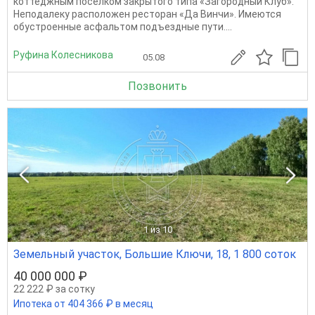
коттеджным поселком закрытого типа «Загородный Клуб».
Неподалеку расположен ресторан «Да Винчи». Имеются
обустроенные асфальтом подъездные пути....
Руфина Колесникова
05.08
Позвонить
1
из 10
Земельный участок, Большие Ключи, 18, 1 800 соток
40 000 000 ₽
22 222 ₽ за сотку
Ипотека от 404 366 ₽ в месяц