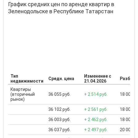
График средних цен по аренде квартир в
Зеленодольске в Республике Татарстан
Тип
Изменение с
Средн. цена
Разброс
недвижимости
21.04.2026
Квартиры
(вторичный
36 055 руб.
+ 2 514 руб.
18 000 ..
рынок)
36 102 руб.
+ 2 561 руб.
18 000 ..
36 003 руб.
+ 2 462 руб.
18 000 ..
36 037 руб.
+ 2 497 руб.
20 000 ..