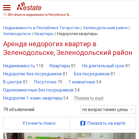
11 284 объекта недвижимости Республики Татарстан
Недвижимость в Республике Татарстан
/
Зеленодольский район
/
Зеленодольск
/
Квартиры
/
Недорогие квартиры
Аренда недорогих квартир в
Зеленодольске, Зеленодольский район
Недвижимость
118
Квартиры
81
На длительный срок
81
Недорогие без посредников
81
Без посредников
81
В центре
81
Посуточно
79
1 комнатные
54
Однокомнатные без посредников
54
Недорогие 1-комн. квартиры
54
Показать ещё
79
объявлений
по возрастанию цены
Уточнить поиск
Показать на карте