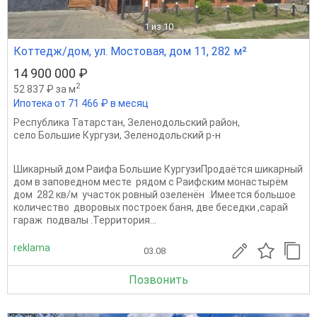
1
из 10
Коттедж/дом, ул. Мостовая, дом 11, 282 м²
14 900 000 ₽
2
52 837 ₽ за м
Ипотека от 71 466 ₽ в месяц
Республика Татарстан
,
Зеленодольский район
,
село Большие Кургузи
,
Зеленодольский р-н
Шикарный дом Раифа Большие КургузиПродаётся шикарный
дом в заповедном месте рядом с Раифским монастырём
дом 282 кв/м участок ровный озеленён .Имеется большое
количество дворовых построек баня, две беседки ,сарай
гараж подвалы .Территория...
reklama
03.08
Позвонить