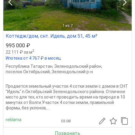
1
из 7
Коттедж/дом, снт. Идель, дом 51, 45 м²
995 000 ₽
2
22 111 ₽ за м
Ипотека от 4 767 ₽ в месяц
Республика Татарстан
,
Зеленодольский район
,
поселок Октябрьский
,
Зеленодольский р-н
Продается земельный участок 4 сотки земли с домом в СНТ
"Идель" п.Октябрьский Зеленодольского района. Отличное
место для тех, кто хочет проводить время на природе в 10
минутах от Волги.Участок 4 сотки земли, правильной
формы, без уклонов,...
reklama
03.08
Позвонить