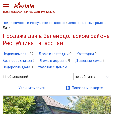
16 058 объектов недвижимости Республики Татарстан
Недвижимость в Республике Татарстан
/
Зеленодольский район
/
Дачи
Продажа дач в Зеленодольском районе,
Республика Татарстан
Недвижимость
82
Дома и коттеджи
9
Коттеджи
9
Без посредников
9
Дома в деревне
9
Дешевые дома
5
Недорогие дачи
3
Участки с домом
1
55
объявлений
по рейтингу
Уточнить поиск
Показать на карте