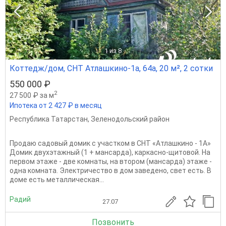
1
из 8
Коттедж/дом, СНТ Атлашкино-1а, 64а, 20 м², 2 сотки
550 000 ₽
2
27 500 ₽ за м
Ипотека от 2 427 ₽ в месяц
Республика Татарстан
,
Зеленодольский район
Продаю садовый домик с участком в СНТ «Атлашкино - 1А»
Домик двухэтажный (1 + мансарда), каркасно-щитовой. На
первом этаже - две комнаты, на втором (мансарда) этаже -
одна комната. Электричество в дом заведено, свет есть. В
доме есть металлическая...
Радий
27.07
Позвонить