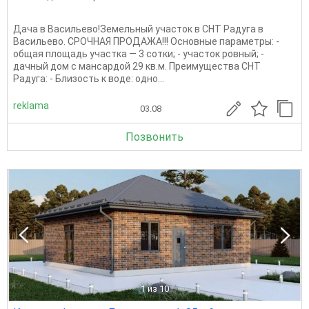
Дача в Васильево!Земельный учaсток в СНТ Радуга в
Васильево. СРОЧНАЯ ПРОДАЖА!!! Основные параметры: -
общая площадь участка — 3 сотки; - участок ровный; -
дачный дом с мансардой 29 кв.м. Преимущества СНТ
Радуга: - Близость к воде: одно...
reklama
03.08
Позвонить
1
из 10