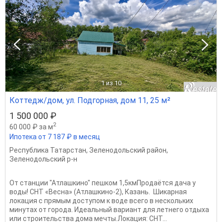
1
из 10
Коттедж/дом, ул. Подгорная, дом 11, 25 м²
1 500 000 ₽
2
60 000 ₽ за м
Ипотека от 7 187 ₽ в месяц
Республика Татарстан
,
Зеленодольский район
,
Зеленодольский р-н
От станции "Атлашкино" пешком 1,5кмПродаётся дача у
воды! СНТ «Весна» (Атлашкино-2), Казань. Шикарная
локация с прямым доступом к воде всего в нескольких
минутах от города. Идеальный вариант для летнего отдыха
или строительства дома мечты.​​Локация: СНТ...