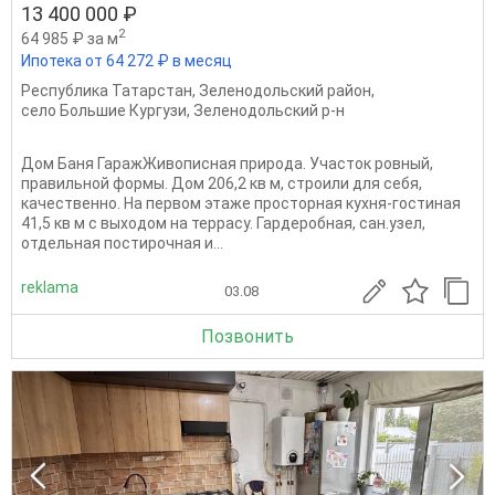
13 400 000 ₽
2
64 985 ₽ за м
Ипотека от 64 272 ₽ в месяц
Республика Татарстан
,
Зеленодольский район
,
село Большие Кургузи
,
Зеленодольский р-н
Дом Баня ГаражЖивописная природа. Участок ровный,
правильной формы. Дом 206,2 кв м, строили для себя,
качественно. На первом этаже просторная кухня-гостиная
41,5 кв м с выходом на террасу. Гардеробная, сан.узел,
отдельная постирочная и...
reklama
03.08
Позвонить