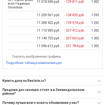
11 218 586 руб.
- 129 811 руб.
1 000 000
в коттеджных
поселках
11 209 561 руб.
- 138 835 руб.
1 099 000
11 208 422 руб.
- 139 974 руб.
1 250 000
11 110 985 руб.
- 237 412 руб.
1 300 000
11 140 733 руб.
- 207 663 руб.
1 300 000
11 096 612 руб.
- 251 784 руб.
1 300 000
Скачать изображение графика
Подробная таблица изменения цен
Купить дачу на Restate.ru?
Ищите, как Купить дачу?
Продажа дач сколько стоят в в Зеленодольском
районе?
55 актуальных и проверенных объявлений
Минимальная цена: 550 000 Р. Максимальная цена: 27 000
Воспользуйтесь нашим поиском по новостройкам, для
Почему лучше всего искать объявления у нас?
000 Р; Средняя: 10 076 667 Р