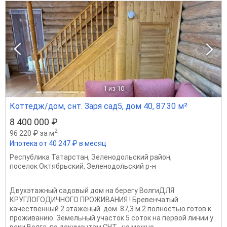
1
из 10
Коттедж/дом, снт. Заря сад5, дом 40, 87.30 м²
8 400 000 ₽
2
96 220 ₽ за м
Ипотека от 40 247 ₽ в месяц
Республика Татарстан
,
Зеленодольский район
,
поселок Октябрьский
,
Зеленодольский р-н
Двухэтажный садовый дом на берегу ВолгиДЛЯ
КРУГЛОГОДИЧНОГО ПРОЖИВАНИЯ ! Бревенчатый
качественный 2 этаженый дом 87,3 м 2 полностью готов к
проживанию. Земельный участок 5 соток на первой линии у
реки Волга, по документам СНТ , но можно...