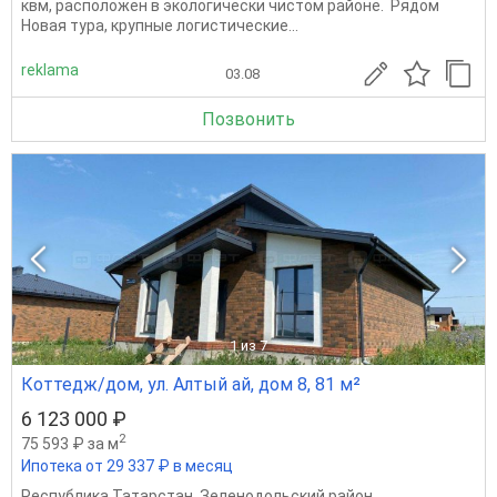
квм, расположен в экологически чистом районе. Рядом
Новая тура, крупные логистические...
reklama
03.08
Позвонить
1
из 7
Коттедж/дом, ул. Алтый ай, дом 8, 81 м²
6 123 000 ₽
2
75 593 ₽ за м
Ипотека от 29 337 ₽ в месяц
Республика Татарстан
,
Зеленодольский район
,