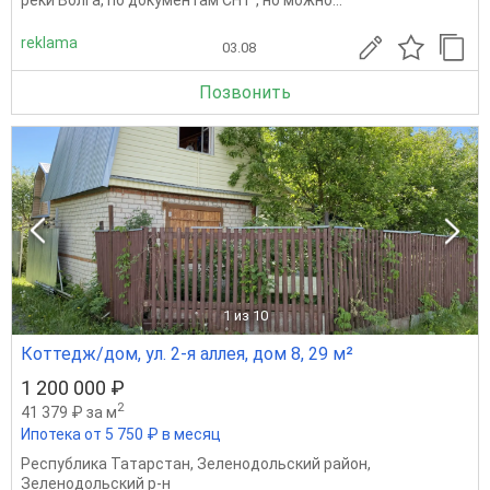
reklama
03.08
Позвонить
1
из 10
Коттедж/дом, ул. 2-я аллея, дом 8, 29 м²
1 200 000 ₽
2
41 379 ₽ за м
Ипотека от 5 750 ₽ в месяц
Республика Татарстан
,
Зеленодольский район
,
Зеленодольский р-н