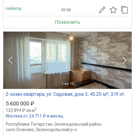
reklama
03.08
Позвонить
1
из 10
2-комн квартира, ул. Садовая, дом 3, 45.20 м², 3/9 эт.
5 600 000 ₽
2
123 894 ₽ за м
Ипотека от 24 711 ₽ в месяц
Республика Татарстан
,
Зеленодольский район
,
село Осиново
,
Зеленодольский р-н