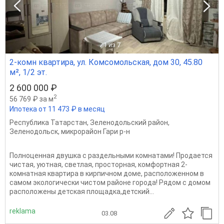
1
из 7
2-комн квартира, ул. Комсомольская, дом 30, 45.80
м², 1/2 эт.
2 600 000 ₽
2
56 769 ₽ за м
Ипотека от 11 473 ₽ в месяц
Республика Татарстан
,
Зеленодольский район
,
Зеленодольск
,
микрорайон Гари р-н
Полноценная двушка с раздельными комнатами! Продается
чистая, уютная, светлая, просторная, комфортная 2-
комнатная квартира в кирпичном доме, расположенном в
самом экологически чистом районе города! Рядом с домом
расположены детская площадка,детский...
reklama
03.08