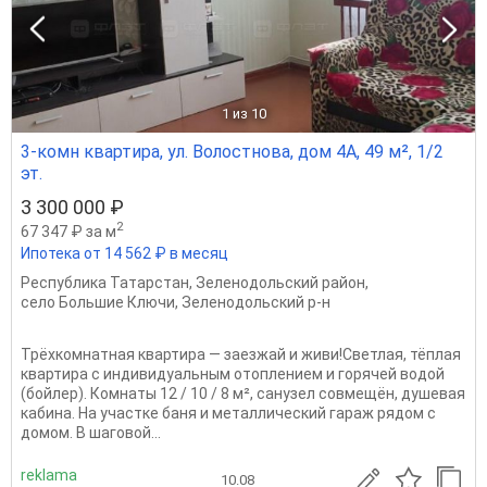
1
из 10
3-комн квартира, ул. Волостнова, дом 4А, 49 м², 1/2
эт.
3 300 000 ₽
2
67 347 ₽ за м
Ипотека от 14 562 ₽ в месяц
Республика Татарстан
,
Зеленодольский район
,
село Большие Ключи
,
Зеленодольский р-н
Трёхкомнатная квартира — заезжай и живи!Светлая, тёплая
квартира с индивидуальным отоплением и горячей водой
(бойлер). Комнаты 12 / 10 / 8 м², санузел совмещён, душевая
кабина. На участке баня и металлический гараж рядом с
домом. В шаговой...
reklama
10.08