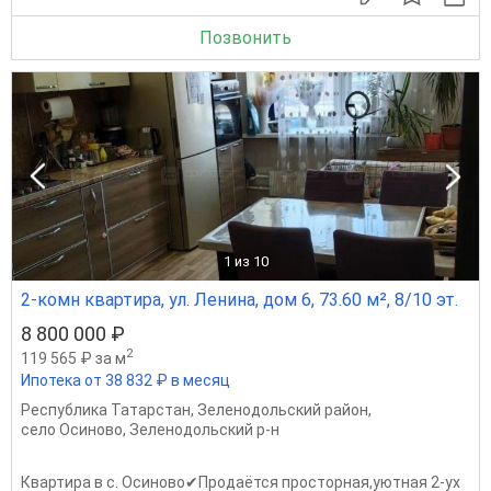
Позвонить
1
из 10
2-комн квартира, ул. Ленина, дом 6, 73.60 м², 8/10 эт.
8 800 000 ₽
2
119 565 ₽ за м
Ипотека от 38 832 ₽ в месяц
Республика Татарстан
,
Зеленодольский район
,
село Осиново
,
Зеленодольский р-н
Квартира в с. Осиново✔Продаётся просторная,уютная 2-ух