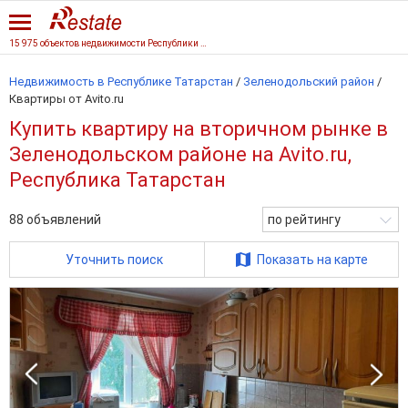
15 975 объектов недвижимости Республики Татарстан
Недвижимость в Республике Татарстан
/
Зеленодольский район
/
Квартиры от Avito.ru
Купить квартиру на вторичном рынке в
Зеленодольском районе на Avito.ru,
Республика Татарстан
88
объявлений
по рейтингу
Уточнить поиск
Показать на карте