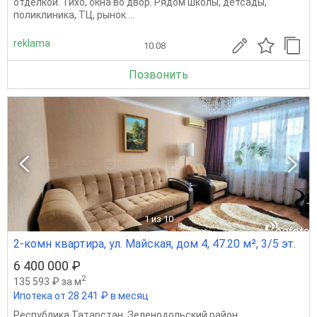
отделкой. Тихо, окна во двор. Рядом школы, детсады,
поликлиника, ТЦ, рынок....
reklama
10.08
Позвонить
1
из 10
2-комн квартира, ул. Майская, дом 4, 47.20 м², 3/5 эт.
6 400 000 ₽
2
135 593 ₽ за м
Ипотека от 28 241 ₽ в месяц
Республика Татарстан
,
Зеленодольский район
,