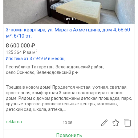
1
из 10
3-комн квартира, ул. Марата Ахметшина, дом 4, 68.60
м², 6/10 эт.
8 600 000 ₽
2
125 364 ₽ за м
Ипотека от 37 949 ₽ в месяц
Республика Татарстан
,
Зеленодольский район
,
село Осиново
,
Зеленодольский р-н
Трешка в новом доме! Продается чистая, уютная, светлая,
просторная, комфортная 3-комнатная квартира в новом
доме. Рядом с домом расположены детская площадка, парк,
крупные торгово-развлекательные центры, магазины,
детский сад, школа, аптека,...
reklama
10.08
Позвонить